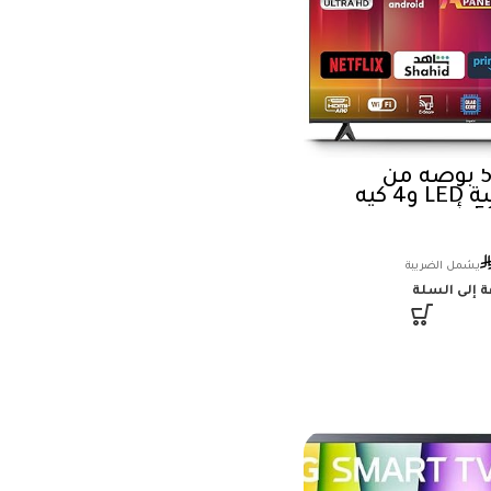
تلفزيون ذكي 50 بوصة من
امبيكس، شاشة LED و4 كيه
 إلى السلة