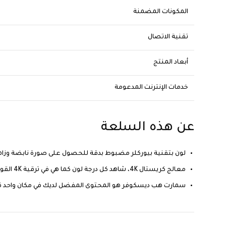
المكونات المضمنة
تقنية الاتصال
أبعاد المنتج
خدمات الإنترنت المدعومة
عن هذه السلعة
لون بتقنية بيوركلر مضبوط بدقة للحصول على صورة نابضة وزاهية
معالج كريستال 4K، شاهد كل درجة لون كما هي في ترقية 4K القوية، تضمن لك دقة 4K مشاهدة المحتوى المفضل لديك بدقة تصل إلى 4K.
سمارت هب ديسكوفر هو المحتوى المفضل لديك في مكان واحد قم ب