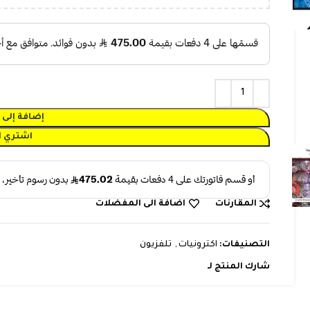
⃁
1.699
⃁
1.299
إضافة إلى 
اشتري ا
المقارنات
اضافة الى المفضلات
التصنيفات:
اكترونيات
,
تلفزيون
شارك المنتج لـ