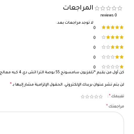
المراجعات
0 reviews
لا توجد مراجعات بعد.
0
0
0
0
0
كن أول من يقيم “تلفزيون سامسونج 55 بوصة الترا اتش دي 4 كيه معالج كريستال 4 كيه بلون ارجواني – UA55CU7000UXSA (موديل 2023)”
*
لن يتم نشر عنوان بريدك الإلكتروني.
الحقول الإلزامية مشار إليها بـ
*
تقييمك
*
مراجعتك