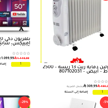
UHD – غلوريا 50، أسود
⃁
⃁
1.099,99
1.449,99
إضافة
كولين دفاية زيت 13 ريشة – 2500
 – أبيض – 807102031
⃁
⃁
309,99
490,
إضافة إلى السلة
-29%
-5