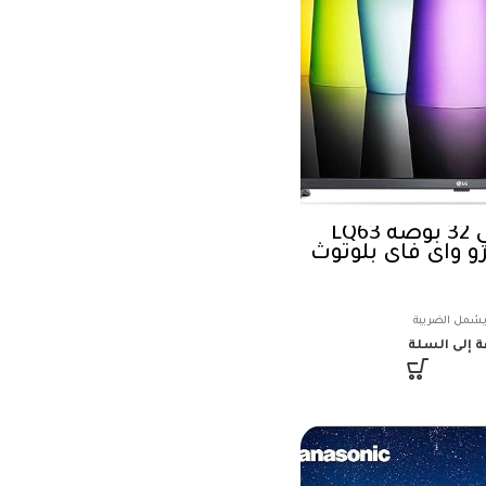
تلفزيون LG ذكي 32 بوصة LQ63
 إلى السلة