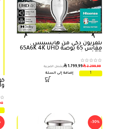
تلفزيون ذكي من هايسينس ,
مقاس 65 بوصة 65A6K 4K UHD
LED ، فضي
⃁
⃁
1.799,99
2.299,99
إضافة إلى السلة
واط
00
%
-30%