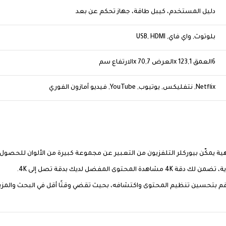
دليل المستخدم، كيبل طاقة، جهاز تحكم عن بعد
بلوتوث, واي فاي, USB, HDMI
6العمق x 123,1العرض x 70,7الارتفاع سم
Netflix, نتفليكس, يوتيوب, YouTube, فيديو أمازون الفوري
 يمكّن بيوركلر التلفزيون من التعبير عن مجموعة كبيرة من الألوان للحصول 
تحسين تنظيم المحتوى واكتشافه، بحيث تقضي وقتًا أقل في البحث والمزيد م