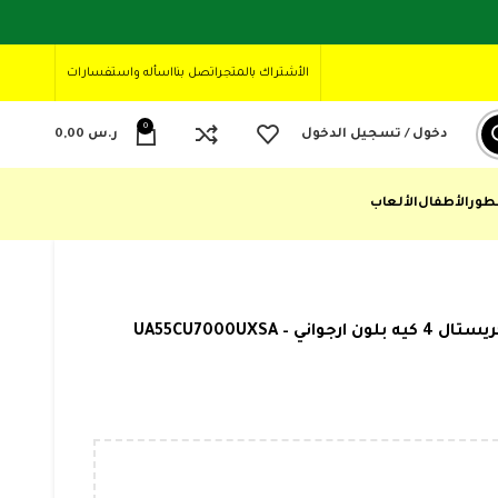
الأشتراك بالمتجر
اتصل بنا
اسأله واستفسارات
0
دخول / تسجيل الدخول
ر.س
0,00
طور
الأطفال
الألعاب
تلفزيون سامسونج 55 بوصة الترا اتش دي 4 كيه معالج كريستال 4 كيه بلون ارجواني – UA55CU7000UXSA