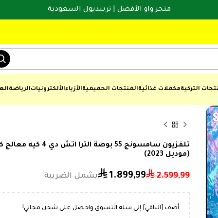
متجر واو الأفضل | ترينديول السعودية
تجات التركية
مكملات غذائية
المنتجات الحميمية
الأزياء
الألكترونيات
الرياضة
الع
(موديل 2023)
⃁
⃁
1.899,99
2.599,99
⃁
⃁
999,99
1.399
أضف [الباقي] إلى سلة التسوق واحصل على شحن مجاني!