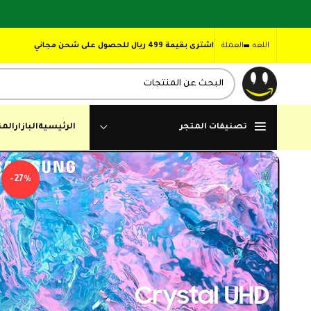
اللغه
العملة
اشترى بقيمة 499 ريال للحصول على شحن مجاني
تصنيفات المتجر
الرئيسية
البازار
المن
-27%
,99