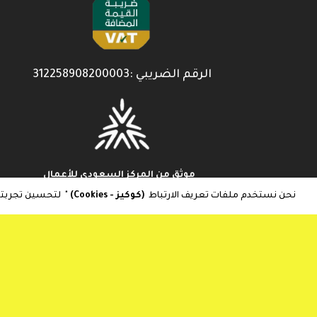
الرقم الضريبي :312258908200003
موثق من المركز السعودي للأعمال
نحن نستخدم ملفات تعريف الارتباط
(كوكيز - Cookies)
" لتحسين تجربت
موثق من منصة معروف
تنزيل تطبيق متجر واو الأفضل
تنبيهات انخفاض الأسعار