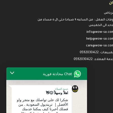
ان
لرياض
اوقات العمل : من الساعه ٩ صباحا حتى ال ٥ مساء من
لاحد الى الخميس
info@wow-sa.co
help@wow-sa.co
care@wow-sa.co
مبيعات :0592030422
مة العملاء :0592030422
Chat محادثة فورية
خدمة العملاء
اهلاً وسهلاً 🙂👋
شكرا لك على تواصلك مع متجر واو
الأفضل | ترينديول السعودية . من
فضلك أخبرنا كيف يمكننا خدمتك