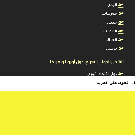
اليمن
موريتانيا
جيبوتي
المغرب
الجزائر
تونس
الشحن الدولي السريع دول أوروبا وأمريكا
دول الأتحاد الأوربي
الولايات المتحدة
ك .
تعرف على المزيد
كندا
استراليا