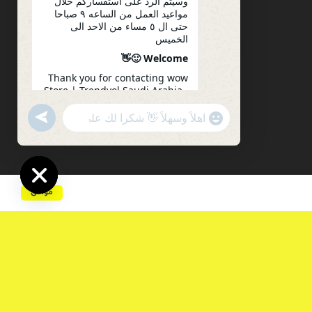
وسيتم الرد على استفساركم خلال
مواعيد العمل من الساعه ٩ صباحا
حتى ال ٥ مساء من الاحد الى
الخميس
Welcome 🙂👋
Thank you for contacting wow
Store | Trendyol Saudi Arabia .
Please let us know how we can
serve you. Your inquiry will be
undefined
"+chaty_settings.lang.emoji_picker+"
WhatsApp
answered during working
Message
hours from 9 am to 5 pm from
Sunday to Thursday
18:36
موافق
Hide
chaty