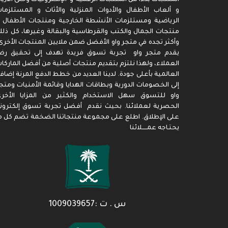
و ألعاب الأطفال والأدوات المنزلية والأثاث و المستلزما
الرياضية ومستلزمات الأنشطة الخارجية ومنتجات الأطفال 
منتجات الجمال والكتب والقرطاسية والبقالة وغيرها، كل ذل
وأكثر تجده في متجر واو الأفضل ضمن ملايين المنتجات الأخرى
يقدم متجر واو تجربة تسوق فريدة تهدف إلى تحقيق رض
العملاء، ولهذا نلتزم بتقديم منتجات أصلية من أفضل الماركا
العالمية بأعلى جودة. لدينا العديد من خطط الدفع المرنة إضاف
إلى الخصومات الدورية وبطاقات الهدايا وقائمة الأمنيات ومتج
واو للتسوق سهل الاستخدام والكثير من المزايا الأخر
الحصرية لعملائنا. بحيث نقدم أفضل تجربة تسوق إلكترون
على الإطلاق. اطلع على مجموعة منتجاتنا الضخمة تضم كل م
يحتـاجه عمـــــلائنا
س . ت :1009039657