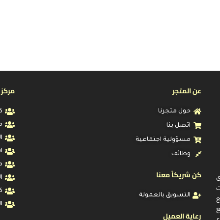
عن المتجر
مركز 
حول متجرنا
ك
م
اتصل بنا
ا
مسؤولية اجتماعية
ا
وظائف
م
كن شريكاً معنا
ا
ى
ت
ك
التسويق بالعمولة
ا
ع
رعاية العميل
ء