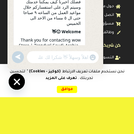
فضلك أخبرنا كيف يمكننا خدمتك
وسيتم الرد على استفساركم خلال
حول متجرنا
مواعيد العمل من الساعه ٩ صباحا
اتصل بنا
حتى ال ٥ مساء من الاحد الى
الخميس
مسؤولية اجتماعية
Welcome 🙂👋
وظائف
Thank you for contacting wow
كن شريكاً معنا
Store | Trendyol Saudi Arabia .
Please let us know how we can
serve you. Your inquiry will be
undefined
"+chaty_settings.lang.emoji_picker+"
التسويق بالعمولة
WhatsApp
answered during working
Message
hours from 9 am to 5 pm from
رعاية العميل
Sunday to Thursday
نحن نستخدم ملفات تعريف الارتباط
(كوكيز - Cookies)
" لتحسين
تجربتك .
تعرف على المزيد
الشروط والأحكام
0
21:54
موافق
سياسة الاستبدال والإرتجاع
Hide
الرئيسية
المقارنات
المفضلات
سلة التسوق
حسابي
chaty
سياسة الضمان
سياسة الحجز المسبق
سياسة التوصيل
سياسة الخصوصية