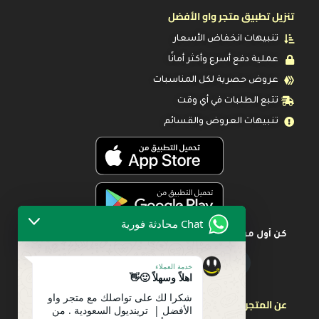
تنزيل تطبيق متجر واو الأفضل
تنبيهات انخفاض الأسعار
عملية دفع أسرع وأكثر أمانًا
عروض حصرية لكل المناسبات
تتبع الطلبات في أي وقت
تنبيهات العروض والقسائم
Chat محادثة فورية
كن أول من يعرف عن أحدث العروض
خدمة العملاء
اهلاً وسهلاً 🙂👋
شكرا لك على تواصلك مع متجر واو
عن المتجر
الأفضل | ترينديول السعودية . من