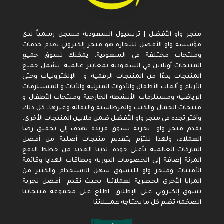
متجر واو الأفضل | ترينديول السعودية مسجل رسمياً لدى
مؤسسة واو الأفضل للتجارة هو متجر إلكتروني يقدم خدمات
ومنتجات مختلفة في السعودية. يمكنك تسوق جميع
المنتجات أونلاين في السعودية بمعايير عالمية. تشمل جميع
المنتجات بدءًا من المنتجات الرقمية و الإلكترونيات وحتى
الأزياء و ألعاب الأطفال والأدوات المنزلية والأثاث و المستلزمات
الرياضية ومستلزمات الأنشطة الخارجية ومنتجات الأطفال و
منتجات الجمال والكتب والقرطاسية والبقالة وغيرها، كل ذلك
وأكثر تجده في متجر واو الأفضل ضمن ملايين المنتجات الأخرى.
يقدم متجر واو تجربة تسوق فريدة تهدف إلى تحقيق رضا
العملاء، ولهذا نلتزم بتقديم منتجات أصلية من أفضل
الماركات العالمية بأعلى جودة. لدينا العديد من خطط الدفع
المرنة إضافة إلى الخصومات الدورية وبطاقات الهدايا وقائمة
الأمنيات ومتجر واو للتسوق سهل الاستخدام والكثير من
المزايا الأخرى الحصرية لعملائنا. بحيث نقدم أفضل تجربة
تسوق إلكتروني على الإطلاق. اطلع على مجموعة منتجاتنا
الضخمة تضم كل ما يحتـاجه عمـــــلائنا