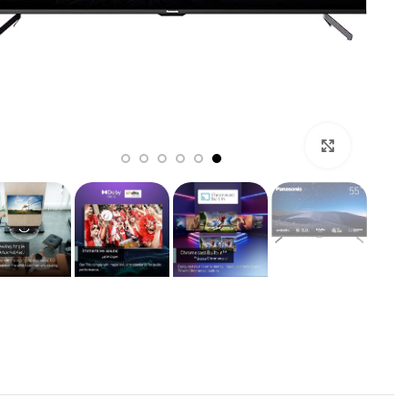
,99
,99
Click to enlarge