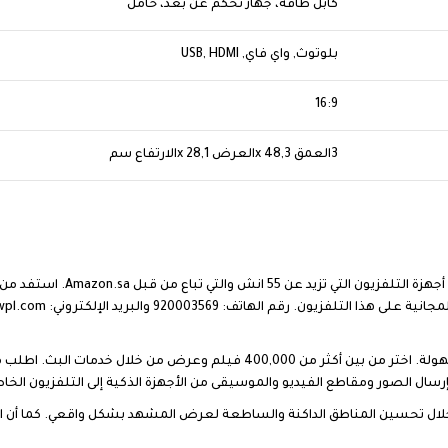
كابل طاقة، جهاز تحكم عن بعد، حامل
بلوتوث, واي فاي, USB, HDMI
16:9
3العمق x 48,3العرض x 28,1الارتفاع سم
تركيب منزلي مجاني على حامل يث
تلفزيون اندرويد – تلفزيون اندرويد يجعل التمتع بالتلفزيون أكثر سهولة. اختر 
سال الصور ومقاطع الفيديو والموسيقى من الأجهزة الذكية إلى التلفزيون ال