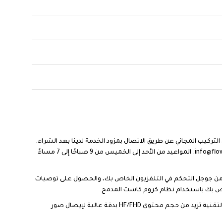
بت على الحائط أو الطاولة لجميع أجهزة التلفزيون التي تزيد عن 55 انش والتي تباع من قبل Amazon.sa. استفد من التركيب المجاني عن طريق الاتصال بمزود الخدمة لدينا بعد الشراء.
يرجى الاتصال بمزود الخدمة “Flow” للاستفادة من خدمة التركيب المجانية على هذا التلفزيون. رقم الهاتف: 920003569 والبريد الإلكتروني: info@flowpl.com. المواعيد من الأحد إلى الخميس من 9 صباحًا إلى 7 مساءً
من بين أكثر من 400,000 فيلم وعرض من خلال خدمات البث. اطلب من جوجل التحكم في التلفزيون الخاص بك، والحصول على توصيات
خاص بك باستخدام نظام كروم كاست المدمج.
تصميم المحرك الملون 4K لتعزيز تجربة العرض الخاصة بك من خلال تحسين المناطق الداكنة والساطعة لعرض المشهد بشكل واقعي. كما أن التقنية تزيد من حجم محتوى HF/FHD بدقة عالية لإيصال صور