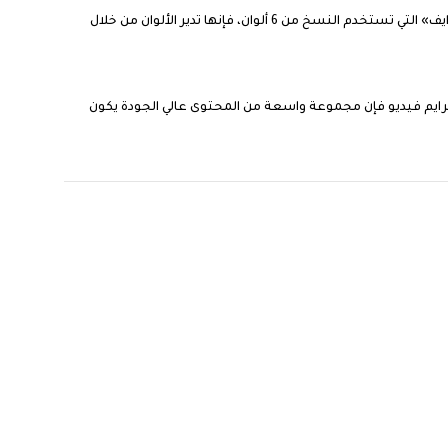
لون طبيعي لمحرك كروما السداسي مع 6 ألوان نسخة مطابقة، الآن سترى لونًا غنيًا حقًا. بفضل تقنية معالجة متقدمة تسمى «هيكسا كروما درايف» التي تستخدم النسخ من 6 ألوان، فإنها تدير الألوان من خلال
 فيديو الإنترنت 4K مدعوم الآن من قبل يوتيوب ونتفليكس وبرايم فيديو فإن مجموعة واسعة من المحتوى عالي الجودة يكون