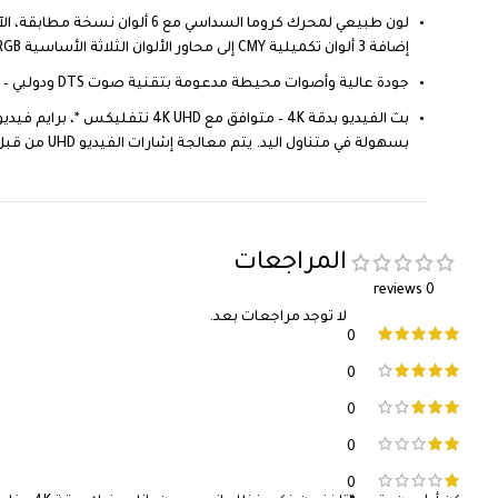
إضافة 3 ألوان تكميلية CMY إلى محاور الألوان الثلاثة الأساسية RGB.
جودة عالية وأصوات محيطة مدعومة بتقنية صوت DTS ودولبي – تجارب استماع أصلية للترفيه المفضل لديك بأصوات أكثر وضوحًا وقوية.
بسهولة في متناول اليد. يتم معالجة إشارات الفيديو UHD من قبل معالج كروما عالي الدقة بدقة 4K للحصول على صور واضحة وجميلة.
المراجعات
0 reviews
لا توجد مراجعات بعد.
0
0
0
0
0