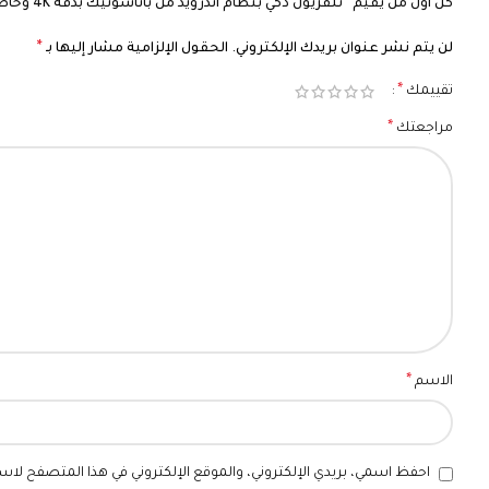
كن أول من يقيم “تلفزيون ذكي بنظام اندرويد من باناسونيك بدقة 4K وخاصية HDR بتقنية UHD مقاس 55 بوصة، أسود”
*
لن يتم نشر عنوان بريدك الإلكتروني.
الحقول الإلزامية مشار إليها بـ
*
تقييمك
*
مراجعتك
*
الاسم
احفظ اسمي، بريدي الإلكتروني، والموقع الإلكتروني في هذا المتصفح لاست