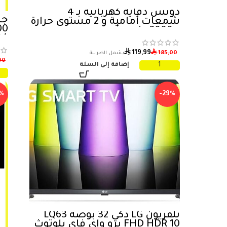
دوتس دفاية كهربائية بـ 4
شمعات أمامية و 2 مستوى حرارة
– 2000 وات – أحمر
04
⃁
⃁
119,99
185,00
00
إضافة إلى السلة
%
-29%
تلفزيون LG ذكي 32 بوصة LQ63
FHD HDR 10 برو واي فاي بلوتوث