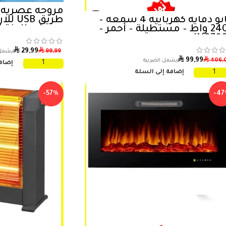
مروحة عصرية 
جانو دفاية كهربائية 4 شمعة –
سرعات للاختيا
2400 واط – مستطيلة – أحمر –
للهواء الطلق
JN070
⃁
⃁
29,99
99,99
⃁
⃁
99,99
406,
إضافة
إضافة إلى السلة
-57%
-47