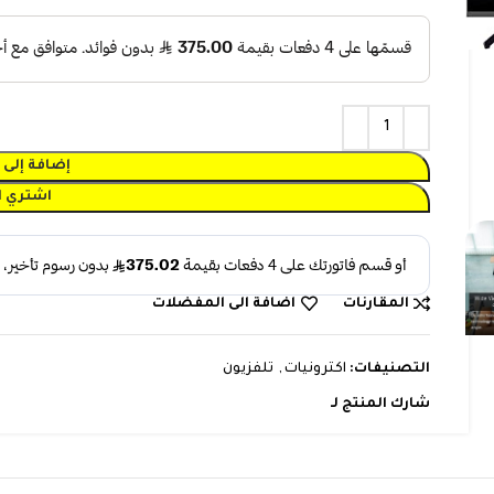
⃁
2.699
⃁
2.199
إضافة إلى 
اشتري ا
المقارنات
اضافة الى المفضلات
التصنيفات:
اكترونيات
,
تلفزيون
شارك المنتج لـ