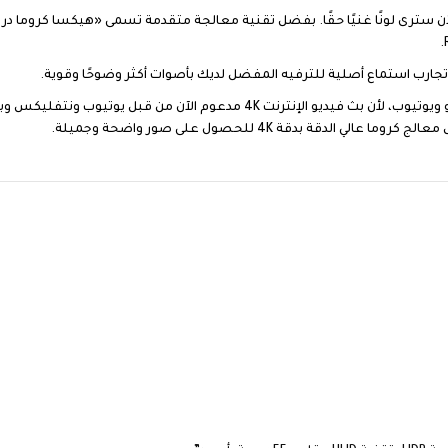
بث الفيديو بدقة 4K – متوافق مع 4K UHD نتفليكس *، برايم فيديو ويوتيوب، لأن بث