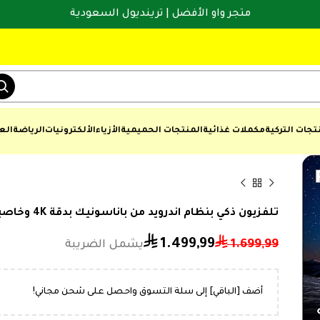
متجر واو الأفضل | ترينديول السعودية
تجات التركية
مكملات غذائية
المنتجات الحميمية
الأزياء
الألكترونيات
الرياضة
الع
تلفزيون ذكي بنظام اندرويد من باناسونيك بدقة 4K وخاصية HDR بتقنية UHD مقاس 55 بوصة، أسود
⃁
⃁
1.499,99
1.699,99
أضف [الباقي] إلى سلة التسوق واحصل على شحن مجاني!
⃁
⃁
799,99
999