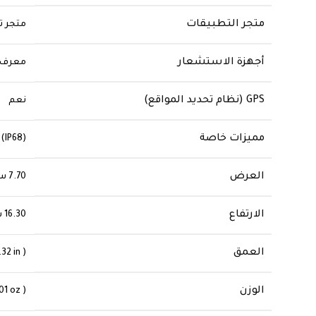
متجر التطبيقات
متجر ت
أجهزة الاستشعار
GPS (نظام تحديد المواقع)
نعم
مميزات خاصة
‎(IP68‎) متوافق مع التحكم في الكاميرا، ذكاء آبل، مقاوم للرذاذ والغبار والماء‎
العرض
‎7.70 سم‎
الارتفاع
‎16.30 سم‎
العمق
32‎ in )‎
الوزن
.01‎ oz )