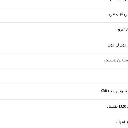
بي تايب سي
ايون لي ايون
شاحن لاسلكي
بر ريتينا XDR
‎1 بكسل‎
راميك