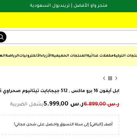
متجر واو الأفضل | ترينديول السعودية
تجات التركية
مكملات غذائية
المنتجات الحميمية
الأزياء
الألكترونيات
الرياضة
الع
ابل آيفون 16 برو ماكس , 512 جيجابايت تيتانيوم صحراوي 5‎G آبل آيه 18 برو
ر.س
5.999,00
ر.س
6.899,00
س
4.899,00
أضف [الباقي] إلى سلة التسوق واحصل على شحن مجاني!
س
5.899,00
س
4.799,00
س
4.999,00