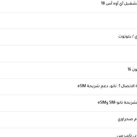
ي / بلوتوث
: نانو، دعم شريحة eSIM
يحة نانو-SIM وeSIM