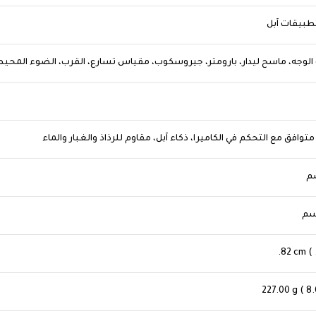
طبيقات آبل
‎.82‎ cm ( .
‎227‎.00‎ g ( ‎8‎