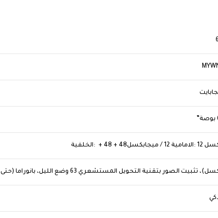
MYW
كي