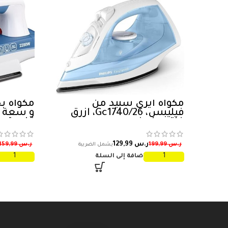
مكواة ايزي سبيد من
فيليبس، Gc1740/26، ازرق
فاتح وابيض
قاعدة م
بخاصية ا
ر.س
129,99
ر.س
199,99
ر.س
159,99
سنتين
إضافة إلى السلة