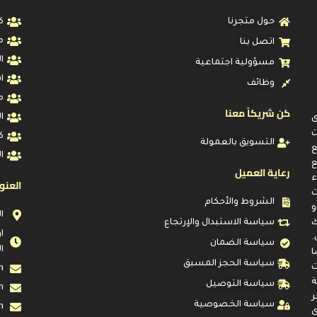
حول متجرنا
ك
م
اتصل بنا
ا
مسؤولية اجتماعية
ا
وظائف
م
كن شريكاً معنا
ا
ى
ت
ك
التسويق بالعمولة
ا
ع
رعاية العميل
ء
العنو
ت
الشروط والأحكام
و
ا
ك
سياسة الاستبدال والإرتجاع
.
سياسة الضمان
ا
ا
سياسة الحجز المسبق
ت
m
ة
سياسة التوصيل
m
ر
سياسة الخصوصية
m
ى