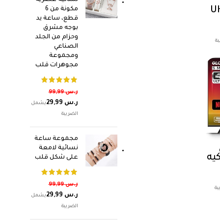
نسائية عصرية
UH
مكونة من 6
قطع، ساعة يد
نج Tizen
بوجه مشرق
وحزام من الجلد
الصناعي
ومجموعة
مجوهرات قلب
ر.س
99,99
ر.س
29,99
مجموعة ساعة
نسائية لامعة
س، شاشة LED و4 كيه
على شكل قلب
ر.س
99,99
ر.س
29,99