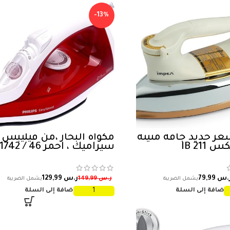
-13%
عر حديد جافة متينة
مكواة البخار ،من فيليبس
IB 211
سيراميك ، احمر GC1742 / 46
.س
79,99
ر.س
129,99
ر.س
149,99
إضافة إلى السلة
إضافة إلى السلة