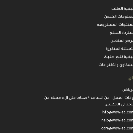
يفية الطلب
علومات الشحن
لمنتجات المسترجعه
سترداد المبلغ
رجع المقاس
لأسئلة المتكررة
يفية تتبع طلبك
لشكاوي والأقتراحات
ان
لرياض
اوقات العمل : من الساعه ٩ صباحا حتى ال ٥ مساء من
لاحد الى الخميس
info@wow-sa.co
help@wow-sa.co
care@wow-sa.co