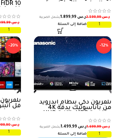
معالج كريستال 4 كيه بلون
ارجواني –
فاي بلو
UA55CU7000UXSA (موديل
ر.س
1.899,99
ر.س
2.599,99
2023)
ر.س
1.399,99
إضافة إلى السلة
-20%
-12%
تلفزيون ذكي بنظام اندرويد
فل اتش 
من باناسونيك بدقة 4K
بدون اط
وخاصية HDR بتقنية UHD
مقاس 55 بوصة، أسود
ر.س
999,90
ر.س
1.499,99
ر.س
1.699,99
إضافة إلى السلة