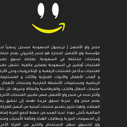
متجر واو الأفضل | ترينديول السعودية مسجل رسمياً لد
مؤسسة واو الأفضل للتجارة هو متجر إلكتروني يقدم خدما
ومنتجات مختلفة في السعودية. يمكنك تسوق جميع
المنتجات أونلاين في السعودية بمعايير عالمية. تشمل جمي
المنتجات بدءًا من المنتجات الرقمية و الإلكترونيات وحتى الأزيا
و ألعاب الأطفال والأدوات المنزلية والأثاث و المستلزما
الرياضية ومستلزمات الأنشطة الخارجية ومنتجات الأطفال 
منتجات الجمال والكتب والقرطاسية والبقالة وغيرها، كل ذل
وأكثر تجده في متجر واو الأفضل ضمن ملايين المنتجات الأخرى
يقدم متجر واو تجربة تسوق فريدة تهدف إلى تحقيق رض
العملاء، ولهذا نلتزم بتقديم منتجات أصلية من أفضل الماركا
العالمية بأعلى جودة. لدينا العديد من خطط الدفع المرنة إضاف
إلى الخصومات الدورية وبطاقات الهدايا وقائمة الأمنيات ومتج
واو للتسوق سهل الاستخدام والكثير من المزايا الأخر