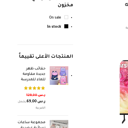
TCL كيه
مخزون
On sale
In stock
المنتجات الأعلى تقييماً
حقائب ظهر
جديدة مقاومة
للماء للمدرسة
ر.س
129,00
ر.س
69,00
مجموعة ساعات