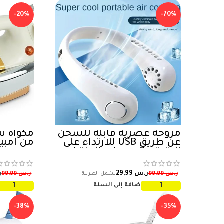
-20%
-70%
مروحة عصرية قابلة للشحن
مكواة ش
عن طريق USB للارتداء على
من امبيكس 
الرقبة بـ 3 سرعات للاختيار
مروحة صيفية للهواء الطلق
ر.س
29,99
ر
ر.س
99,99
ر.س
99,99
إضافة إلى السلة
-38%
-35%