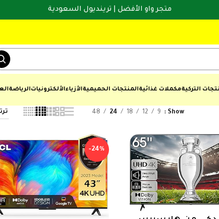
متجر واو الأفضل | ترينديول السعودية
تجات التركية
مكملات غذائية
المنتجات الحميمية
الأزياء
الألكترونيات
الرياضة
الع
48
24
18
12
9
Show
-24%