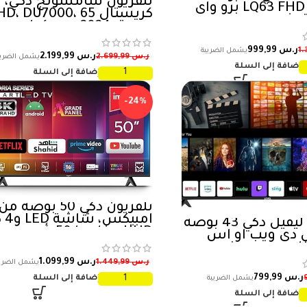
تلفزيون سامسونج ذكي،
LQ63 FHD HDR 10 برو واي
كريستال D، DU7000، 65
توث
بوصة، 2024، بيور كولور،
ترقية 4K، سامسو
OS، Q-Symphony، اسود،
ر.س
999,99
ر.س
2.199,99
ر.س
2.699,99
UA65DU7000UXSA
إضافة إلى السلة
إضافة إلى السلة
-24%
تلفزيون ذكي 50 بوصة من
امبيك
تلفزيون ليفيل ذكي 43 بوصة
UHD – غلوريا 50، أسود
دي ويب او اس
ار مع ريسيفر مدمج
ر.س
1.099,99
ر.س
1.449,99
ر.س
799,99
إضافة إلى السلة
إضافة إلى السلة