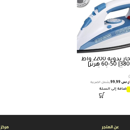
مكواة بخار يدوية 2200 واط
و سعة 380| 50-60 هرتز|
ن السيراميك
لتنظيف الذاتي |
ازرق| X2050-B5 | ضمان
ر.س
99,99
إضافة إلى السلة
عن المتجر
مركز 