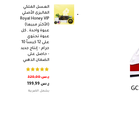
العسل الملكي
الماليزى الأصلي
Royal Honey VIP
(الأكثر مبيعا)
عبوة واحدة , كل
عبوة تحتوي
على 12 كيساً 10
جرام - إنتاج جديد
- حاصل على
الضمان الذهبي
ر.س
320,00
ر.س
199,99