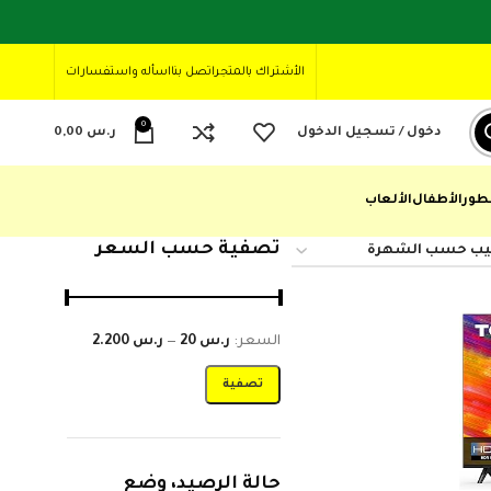
الأشتراك بالمتجر
اتصل بنا
اسأله واستفسارات
0
دخول / تسجيل الدخول
ر.س
0,00
طور
الأطفال
الألعاب
تصفية حسب السعر
السعر:
ر.س 20
—
ر.س 2.200
تصفية
حالة الرصيد، وضع