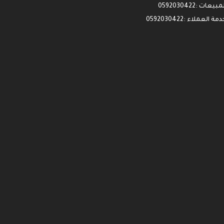
مبيعات :0592030422
مة العملاء :0592030422