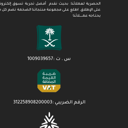
الحصرية لعملائنا. بحيث نقدم أفضل تجربة تسوق إلكترون
على الإطلاق. اطلع على مجموعة منتجاتنا الضخمة تضم كل م
يحتـاجه عمـــــلائنا
س . ت :1009039657
الرقم الضريبي :312258908200003