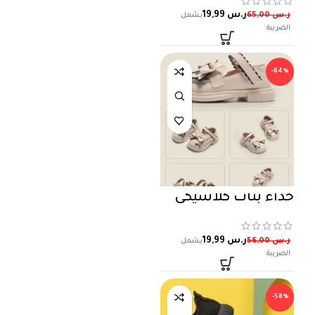
ر.س
19,99
ر.س
65,00
-64%
حذاء بنات كلاسيكي
ر.س
19,99
ر.س
56,00
-58%