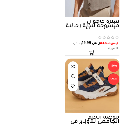
سترة كاجوال
منسوجة لبدلة رجالية
, المقاس : M
ر.س
19,99
ر.س
84,00
-56%
نفذت
موضة الحرم
الجامعي للأولاد في
موسم العودة إلى