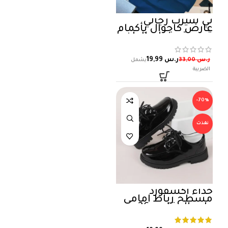
تي شيرت رجالي
عارض كاجوال بأكمام
قصيرة وقطع الوان،
صيفي , المقاس : L
ر.س
19,99
ر.س
33,00
-70%
نفذت
حذاء أكسفورد
مسطح رباط امامي
ولد , المقاس 36