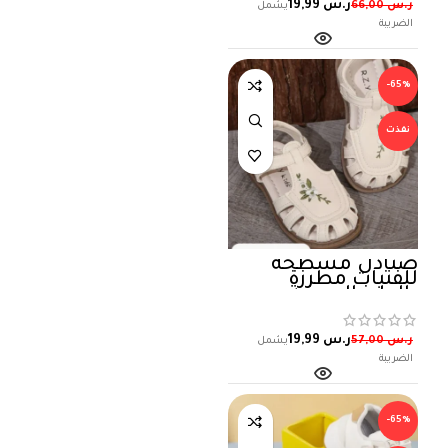
ر.س
19,99
ر.س
66,00
-65%
نفذت
صنادل مسطحة
للفتيات مطرزة
بالطرز الصينية
للأطفال
ر.س
19,99
ر.س
57,00
-65%