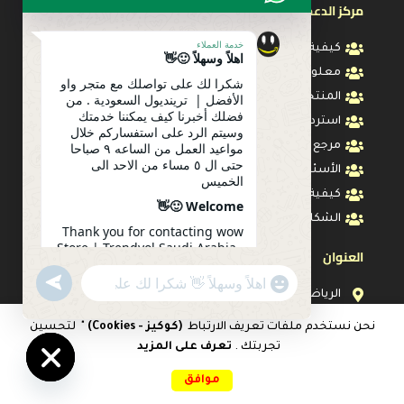
مركز الدعم & المساعدة
خدمة العملاء
كيفية الطلب
اهلاً وسهلاً 🙂👋
معلومات الشحن
شكرا لك على تواصلك مع متجر واو
الأفضل | ترينديول السعودية . من
المنتجات المسترجعه
فضلك أخبرنا كيف يمكننا خدمتك
استرداد المبلغ
وسيتم الرد على استفساركم خلال
مواعيد العمل من الساعه ٩ صباحا
مرجع المقاس
حتى ال ٥ مساء من الاحد الى
الأسئلة المتكررة
الخميس
كيفية تتبع طلبك
Welcome 🙂👋
الشكاوي والأقتراحات
Thank you for contacting wow
Store | Trendyol Saudi Arabia .
العنوان
Please let us know how we can
serve you. Your inquiry will be
undefined
"+chaty_settings.lang.emoji_picker+"
1 زوج
WhatsApp
answered during working
الرياض
من بوت
Message
hours from 9 am to 5 pm from
اوقات العمل : من الساعه ٩ صباحا حتى ال ٥ مساء من
الثلج
Sunday to Thursday
نحن نستخدم ملفات تعريف الارتباط
(كوكيز - Cookies)
" لتحسين
الاحد الى الخميس
الدافئ
ر.س
48,00
تجربتك .
تعرف على المزيد
1
الأطفال
info@wow-sa.com
ر.س
19,99
0
20:14
متوفر
البنات
موافق
في
help@wow-sa.com
Hide
الغير
الرئيسية
المقارنات
المفضلات
سلة التسوق
حسابي
المخزون