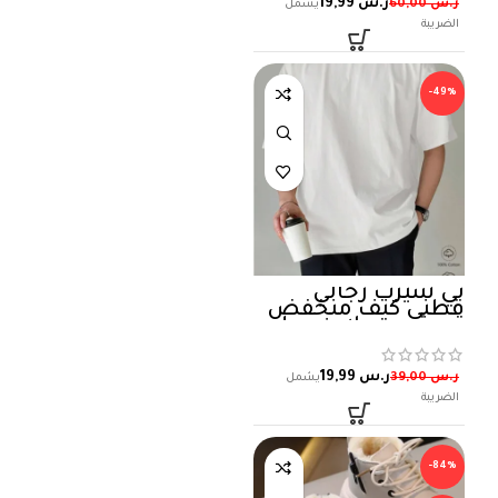
ر.س
19,99
ر.س
60,00
-49%
تي شيرت رجالي
قطني كتف منخفض
تي شيرت بلاين صلب
ر.س
19,99
ر.س
39,00
-84%