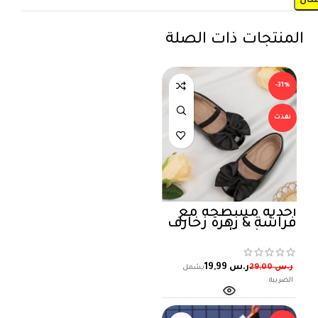
المنتجات ذات الصلة
-31%
نفذت
أحذية مسطحة مع
فراشة & زهرة زخارف
و مرون حزام ,
المقاس : 29
ر.س
19,99
ر.س
29,00