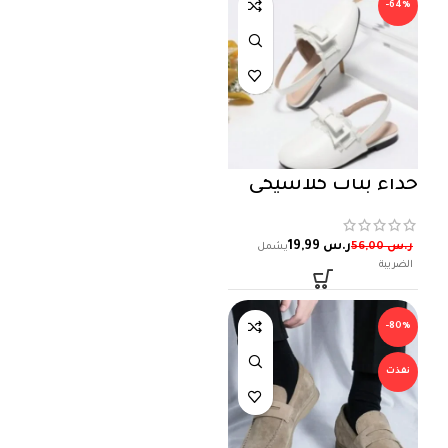
-64%
حذاء بنات كلاسيكي
ر.س
19,99
ر.س
56,00
-80%
نفذت