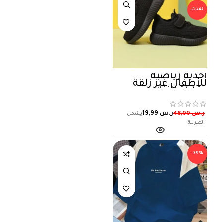
نفذت
أحذية رياضية
للأطفال غير زلقة
وقابلة للتنفس
وكاجوال للمدرسة
ر.س
19,99
ر.س
48,00
-39%