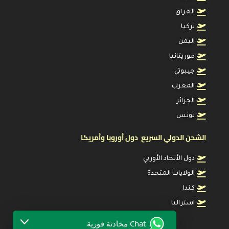
العراق
تركيا
اليمن
موريتانيا
جيبوتي
المغرب
الجزائر
تونس
الشحن الدولي السريع دول أوروبا وأمريكا
دول الأتحاد الأوربي
الولايات المتحدة
كندا
استراليا
Chat محادثة فورية