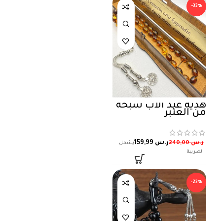
-33%
هدية عيد الأب سبحة
من العنبر
ر.س
159,99
ر.س
240,00
-23%