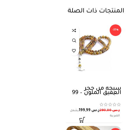
المنتجات ذات الصلة
-31%
سبحة من حجر
العقيق الملون – 99
حبة
ر.س
199,99
ر.س
290,00