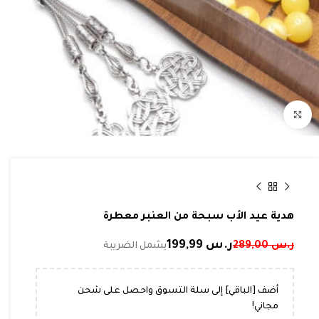
Click to enlarge
هدية عيد الأب سبحة من العنبر معطرة
ر.س
199,99
ر.س
289,00
أضف [الباقي] إلى سلة التسوق واحصل على شحن
مجاني!