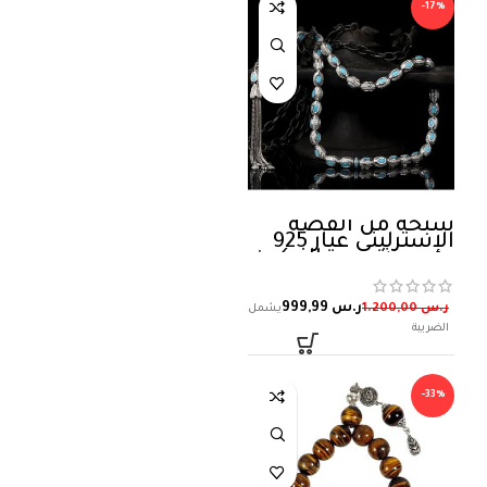
-17%
سبحة من الفضة
الإسترليني عيار 925
مرصعة بحجر الزركون
ومطرزة باللون
الفيروزي
ر.س
999,99
ر.س
1.200,00
-33%