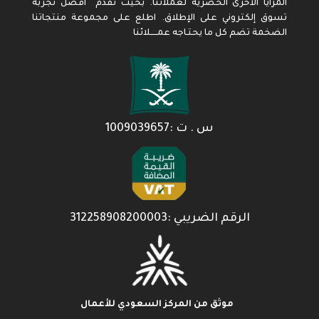
المزايا الأخرى الحصرية لعملائنا. بحيث نقدم أفضل تجربة
تسوق إلكتروني على الإطلاق. اطلع على مجموعة منتجاتنا
الضخمة تضم كل ما يحتـاجه عمـــــلائنا
س . ت :1009039657
الرقم الضريبي :312258908200003
موثق من المركز السعودي للأعمال