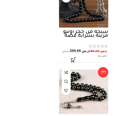
سبحة من حجر أولتو
مزينة بشرابة فضة
ر.س
599,99
ر.س
780,00
-18%