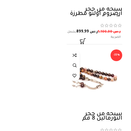
سبحة من حجر
أرضروم أولتو مطرزة
بالفضة
ر.س
899,99
ر.س
1.100,00
-33%
سبحة من حجر
التورمالين 8 مم