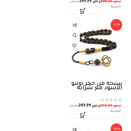
ر.س
299,99
ر.س
399,00
-17%
سبحة من حجر أولتو
الأسود مع شرابة
فضة
ر.س
249,99
ر.س
300,00
-35%