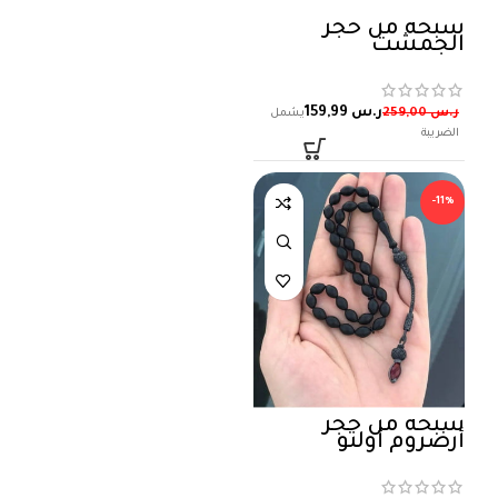
سبحة من حجر
الجمشت
ر.س
159,99
ر.س
259,00
-11%
سبحة من حجر
أرضروم أولتو