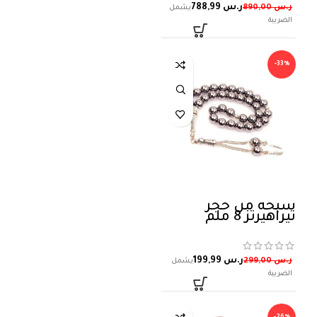
ر.س
788,99
ر.س
890,00
-33%
سبحة من حجر
تيراهيرتز 8 ملم
ر.س
199,99
ر.س
299,00