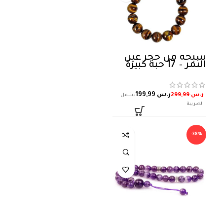
سبحة من حجر عين
النمر – 17 حبة كبيرة
ر.س
199,99
ر.س
299,99
-38%