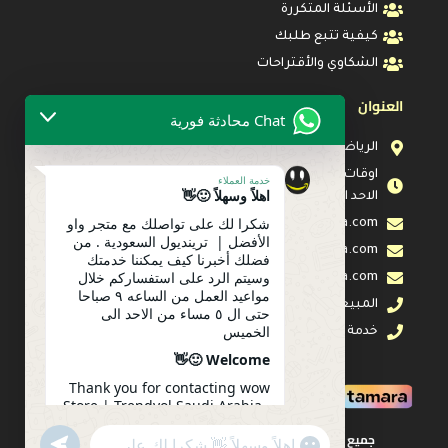
الأسئلة المتكررة
كيفية تتبع طلبك
الشكاوي والأقتراحات
العنوان
Chat محادثة فورية
الرياض
اوقات العمل : من الساعه ٩ صباحا حتى ال ٥ مساء من
خدمة العملاء
اهلاً وسهلاً 🙂👋
الاحد الى الخميس
شكرا لك على تواصلك مع متجر واو
info@wow-sa.com
الأفضل | ترينديول السعودية . من
help@wow-sa.com
فضلك أخبرنا كيف يمكننا خدمتك
وسيتم الرد على استفساركم خلال
care@wow-sa.com
مواعيد العمل من الساعه ٩ صباحا
المبيعات :0592030422
حتى ال ٥ مساء من الاحد الى
الخميس
خدمة العملاء :0592030422
Welcome 🙂👋
Thank you for contacting wow
Store | Trendyol Saudi Arabia .
Please let us know how we can
جميع الحقوق محفوظة لدى مؤسسة واو الأفضل للتجارة
serve you. Your inquiry will be
undefined
"+chaty_settings.lang.emoji_picker+"