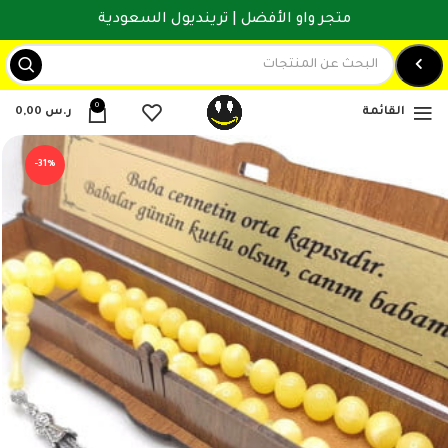
متجر واو الأفضل | ترينديول السعودية
0
القائمة
ر.س
0,00
-31%