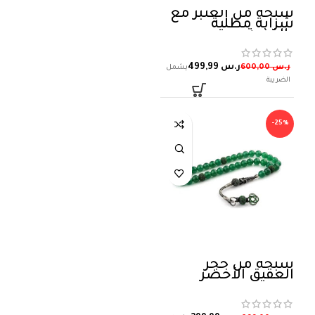
سبحة من العنبر مع
شرابة مطلية
بالفضة
ر.س
499,99
ر.س
600,00
-25%
سبحة من حجر
العقيق الأخضر