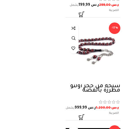
ر.س
199,99
ر.س
299,00
-17%
سبحة من حجر أولتو
مطرزة بالفضة
ر.س
999,99
ر.س
1.200,00