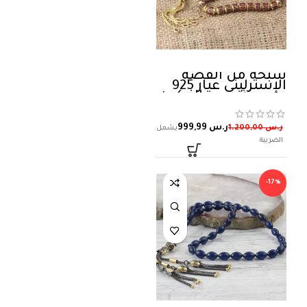
سبحة من الفضة
الإسترليني عيار 925
مرصعة بحجر الزركون
ر.س
999,99
ر.س
1.200,00
-17%