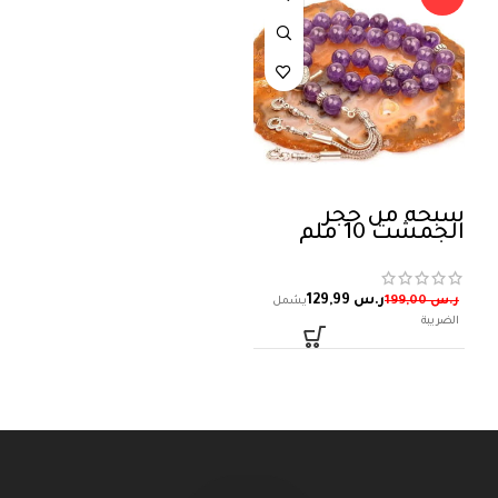
سبحة من حجر
الجمشت 10 ملم
ر.س
129,99
ر.س
199,00