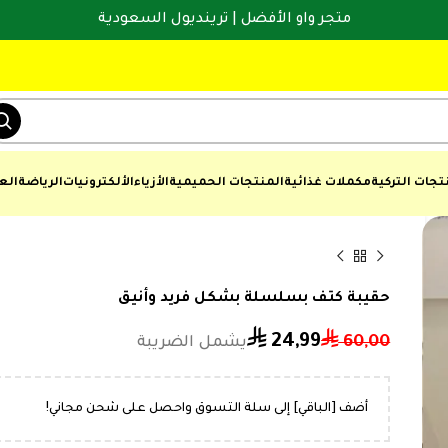
متجر واو الأفضل | ترينديول السعودية
تجات التركية
مكملات غذائية
المنتجات الحميمية
الأزياء
الألكترونيات
الرياضة
الع
حقيبة كتف بسلسلة بشكل فريد وأنيق
⃁
⃁
24,99
60,00
⃁
⃁
19,99
45
أضف [الباقي] إلى سلة التسوق واحصل على شحن مجاني!