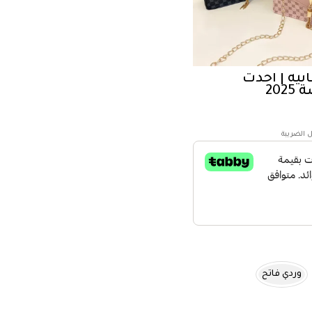
ئية | احدث
20
وردي فاتح