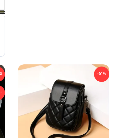
%
-51%
ن