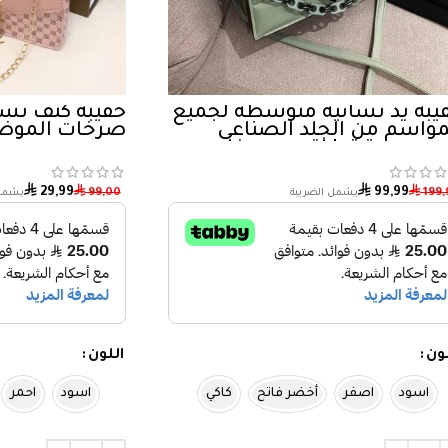
يبة يد نسائية متوسطة لجميع
حقيبة كتف نسا
مواسم من الجلد الصناعي
صرخات الموضة 25
صميم عتيق | اقوى صرخات
موضة
⃁
⃁
⃁
⃁
29,99
99,99
99,00
199,
لون
اللون
اسود
اصفر
أخضر فاتح
كاكي
اسود
احمر