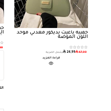
حق
ال
حقيبة باغيت بديكور معدني موحد
بت
اللون الموضة
ال
99
⃁
⃁
24,99
67,00
قراءة المزيد
ال