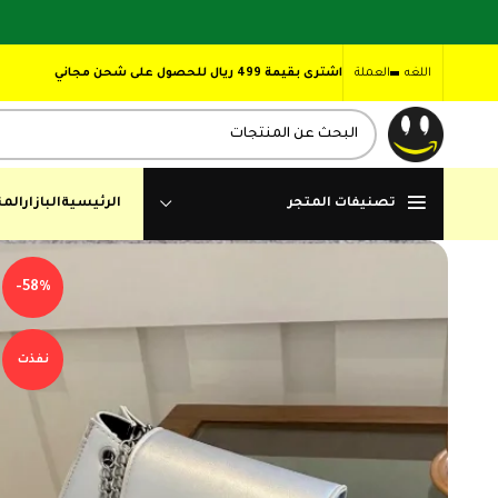
اللغه
العملة
اشترى بقيمة 499 ريال للحصول على شحن مجاني
تصنيفات المتجر
الرئيسية
البازار
المن
-58%
نفذت
,00