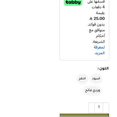
اللون
اسود
احمر
وردي فاتح