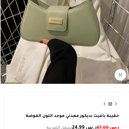
Click to enlarge
حقيبة باغيت بديكور معدني موحد اللون الموضة
ر.س
24,99
ر.س
67,00