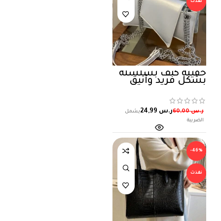
نفذت
حقيبة كتف بسلسلة
بشكل فريد وأنيق
ر.س
24,99
ر.س
60,00
-46%
نفذت