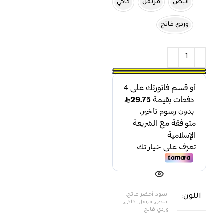
ابيض
قرنفل
كاكي
وردي فاتح
اسود, أخضر فاتح,
اللون
ابيض, قرنفل, كاكي,
وردي فاتح