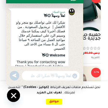
خدمة العملاء
اهلاً وسهلاً 🙂👋
شكرا لك على تواصلك مع متجر واو
الأفضل | ترينديول السعودية . من
فضلك أخبرنا كيف يمكننا خدمتك
حقيبة كتف موضة
وسيتم الرد على استفساركم خلال
جديدة كلاسيكية،
مواعيد العمل من الساعه ٩ صباحا
حقيبة يد ذات تصميم
حتى ال ٥ مساء من الاحد الى
رجعي وبسيط، للكتف
الخميس
ر.س
29,99
ر.س
80,00
Welcome 🙂👋
Thank you for contacting wow
Store | Trendyol Saudi Arabia .
Please let us know how we can
-67%
serve you. Your inquiry will be
undefined
"+chaty_settings.lang.emoji_picker+"
WhatsApp
answered during working
Message
hours from 9 am to 5 pm from
Sunday to Thursday
نحن نستخدم ملفات تعريف الارتباط
(كوكيز - Cookies)
" لتحسين
ر.س
67,00
تجربتك .
تعرف على المزيد
غير
حقيبة باغيت بديكور
ر.س
24,99
متوفر
0
02:20
معدني موحد اللون
موافق
في
Hide
الموضة
الرئيسية
المقارنات
المفضلات
سلة التسوق
حسابي
المخزون