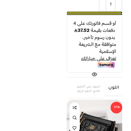
اسود, بني, أخضر
اللون
فاتح, احمر, ازرق
-51%