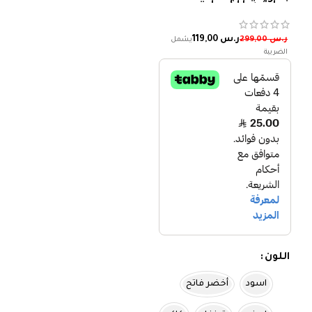
فراشة للنساء
ر.س
119,00
ر.س
299,00
اللون
اسود
أخضر فاتح