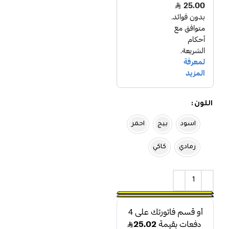
اللون
اسود
بيج
احمر
رمادي
كاكي