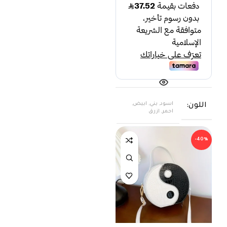
اسود, بني, ابيض,
اللون
احمر, ازرق
-40%