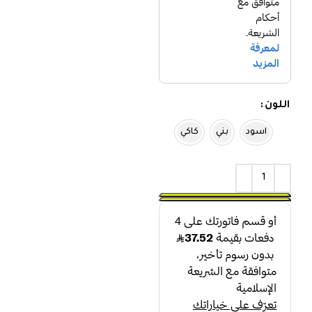
اللون
اسود
بني
كاكي