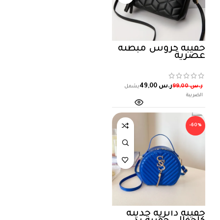
حقيبة كروس مبطنة
عصرية
ر.س
49,00
ر.س
99,00
-60%
حقيبة دائرية حديثة