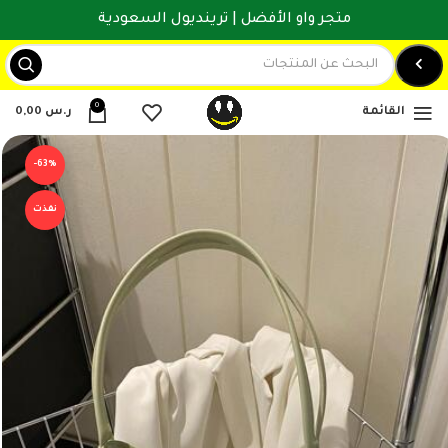
متجر واو الأفضل | ترينديول السعودية
0
القائمة
ر.س
0,00
-63%
نفذت