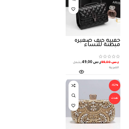
حقيبة كتف صغيرة
مبطنة للنساء
ر.س
49,00
ر.س
99,00
-62%
نفذت