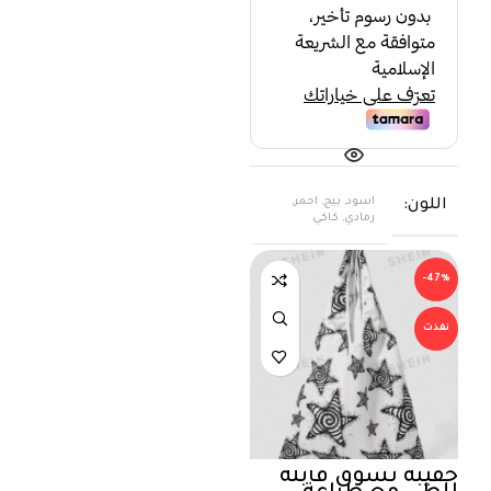
اسود, بيج, احمر,
اللون
رمادي, كاكي
-47%
نفذت
حقيبة تسوق قابلة