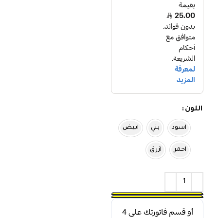
اللون
اسود
بني
ابيض
احمر
ازرق