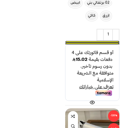
02 برتقالي بني
ابيض
ازرق
كاكي
-58%