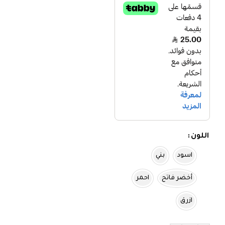
اللون
اسود
بني
أخضر فاتح
احمر
ازرق