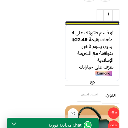
اسود, ابيض
اللون
-63%
Chat محادثة فورية
نفذت