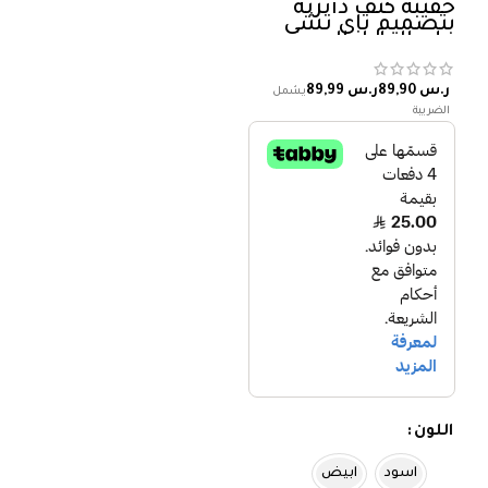
حقيبة كتف دائرية
بتصميم تاي تشي
على الطراز الصيني،
حقيبة يد أنيقة
بسحاب للنساء
ر.س
ر.س
اللون
اسود
ابيض