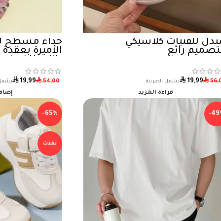
دل للفتيات كلاسيكي
حذاء مسطح لل
تصميم رائع
الأميرة بعقدة 
بازلاء للخريف
للأطفال الصغا
الصغار
⃁
⃁
⃁
⃁
19,99
19,99
54,00
56,
قراءة المزيد
إضافة
-65%
-49
نفذت