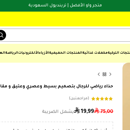
متجر واو الأفضل | ترينديول السعودية
تجات التركية
مكملات غذائية
المنتجات الحميمية
الأزياء
الألكترونيات
الرياضة
الع
حذاء رياضي للرجال بتصميم بسيط وعصري وعتيق و مقاوم
(مراجعتين)
⃁
⃁
19,99
75,00
⃁
⃁
19,99
57