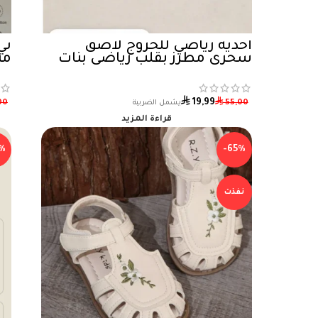
أحذية رياضي للخروج لاصق
تي
سحري مطرز بقلب رياضي بنات
من
⃁
⃁
19,99
00
55,00
قراءة المزيد
%
-65%
نفذت