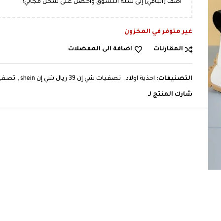
أضف [الباقي] إلى سلة التسوق واحصل على شحن مجاني!
⃁
⃁
19,99
60
غير متوفر في المخزون
المقارنات
اضافة الى المفضلات
التصنيفات:
احذية اولاد
,
تصفيات شي إن 39 ريال شي إن shein
,
تصفيات
شارك المنتج لـ