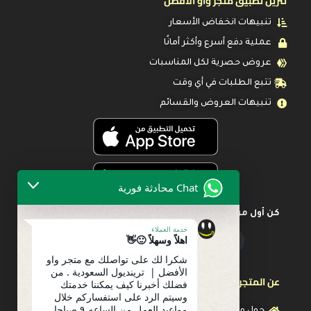
تنزيل تطبيق متجر واو الأفضل
تنبيهات انخفاض الأسعار
عملية دفع أسرع وأكثر أمانًا
عروض حصرية لكل المناسبات
تتبع الطلبات في أي وقت
تنبيهات العروض والقسائم
Chat محادثة فورية
كن أول من يعرف عن أحدث العروض
خدمة العملاء
اهلاً وسهلاً 🙂👋
شكرا لك على تواصلك مع متجر واو
الأفضل | ترينديول السعودية . من
عن المتجر
فضلك أخبرنا كيف يمكننا خدمتك
وسيتم الرد على استفساركم خلال
مواعيد العمل من الساعه ٩ صباحا
حول متجرنا