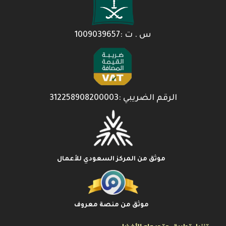
س . ت :1009039657
الرقم الضريبي :312258908200003
موثق من المركز السعودي للأعمال
موثق من منصة معروف