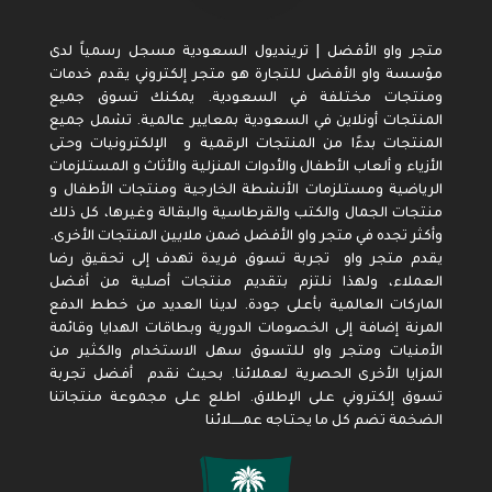
متجر واو الأفضل | ترينديول السعودية مسجل رسمياً لدى
مؤسسة واو الأفضل للتجارة هو متجر إلكتروني يقدم خدمات
ومنتجات مختلفة في السعودية. يمكنك تسوق جميع
المنتجات أونلاين في السعودية بمعايير عالمية. تشمل جميع
المنتجات بدءًا من المنتجات الرقمية و الإلكترونيات وحتى
الأزياء و ألعاب الأطفال والأدوات المنزلية والأثاث و المستلزمات
الرياضية ومستلزمات الأنشطة الخارجية ومنتجات الأطفال و
منتجات الجمال والكتب والقرطاسية والبقالة وغيرها، كل ذلك
وأكثر تجده في متجر واو الأفضل ضمن ملايين المنتجات الأخرى.
يقدم متجر واو تجربة تسوق فريدة تهدف إلى تحقيق رضا
العملاء، ولهذا نلتزم بتقديم منتجات أصلية من أفضل
الماركات العالمية بأعلى جودة. لدينا العديد من خطط الدفع
المرنة إضافة إلى الخصومات الدورية وبطاقات الهدايا وقائمة
الأمنيات ومتجر واو للتسوق سهل الاستخدام والكثير من
المزايا الأخرى الحصرية لعملائنا. بحيث نقدم أفضل تجربة
تسوق إلكتروني على الإطلاق. اطلع على مجموعة منتجاتنا
الضخمة تضم كل ما يحتـاجه عمـــــلائنا