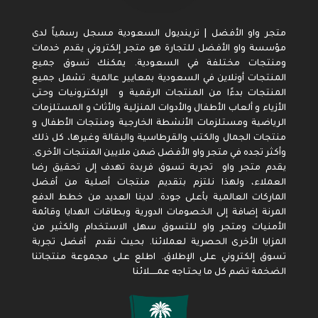
متجر واو الأفضل | ترينديول السعودية مسجل رسمياً لدى
مؤسسة واو الأفضل للتجارة هو متجر إلكتروني يقدم خدمات
ومنتجات مختلفة في السعودية. يمكنك تسوق جميع
المنتجات أونلاين في السعودية بمعايير عالمية. تشمل جميع
المنتجات بدءًا من المنتجات الرقمية و الإلكترونيات وحتى
الأزياء و ألعاب الأطفال والأدوات المنزلية والأثاث و المستلزمات
الرياضية ومستلزمات الأنشطة الخارجية ومنتجات الأطفال و
منتجات الجمال والكتب والقرطاسية والبقالة وغيرها، كل ذلك
وأكثر تجده في متجر واو الأفضل ضمن ملايين المنتجات الأخرى.
يقدم متجر واو تجربة تسوق فريدة تهدف إلى تحقيق رضا
العملاء، ولهذا نلتزم بتقديم منتجات أصلية من أفضل
الماركات العالمية بأعلى جودة. لدينا العديد من خطط الدفع
المرنة إضافة إلى الخصومات الدورية وبطاقات الهدايا وقائمة
الأمنيات ومتجر واو للتسوق سهل الاستخدام والكثير من
المزايا الأخرى الحصرية لعملائنا. بحيث نقدم أفضل تجربة
تسوق إلكتروني على الإطلاق. اطلع على مجموعة منتجاتنا
الضخمة تضم كل ما يحتـاجه عمـــــلائنا