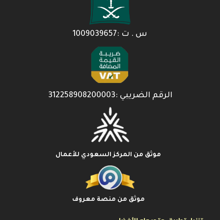
س . ت :1009039657
الرقم الضريبي :312258908200003
موثق من المركز السعودي للأعمال
موثق من منصة معروف