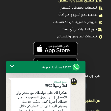
تنزيل تطبيق متجر واو الأفضل
تنبيهات انخفاض الأسعار
عملية دفع أسرع وأكثر أمانًا
عروض حصرية لكل المناسبات
تتبع الطلبات في أي وقت
تنبيهات العروض والقسائم
Chat محادثة فورية
كن أول من يعرف عن أحدث العروض
خدمة العملاء
اهلاً وسهلاً 🙂👋
شكرا لك على تواصلك مع متجر واو
الأفضل | ترينديول السعودية . من
عن المتجر
فضلك أخبرنا كيف يمكننا خدمتك
وسيتم الرد على استفساركم خلال
مواعيد العمل من الساعه ٩ صباحا
حول متجرنا