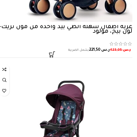
عربة اطفال سهلة الطي بيد واحدة من مون تريك-
لون بيج، مولود
ر.س
221,50
ر.س
423,05