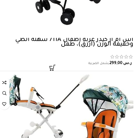
اس ام ار كيدز عربة اطفال 711A سهلة الطي
وخفيفة الوزن (ازرق)، طفل
ر.س