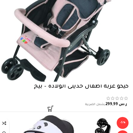
كيكو عربة اطفال حديثي الولادة – بيج
ر.س
-5%