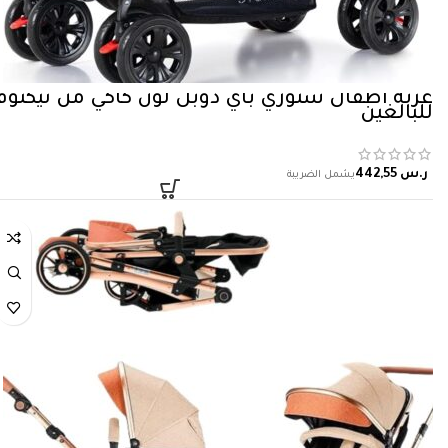
عربة اطفال ستوري باي دوبل لون كاكي من تيكنوم
للبالغين
ر.س