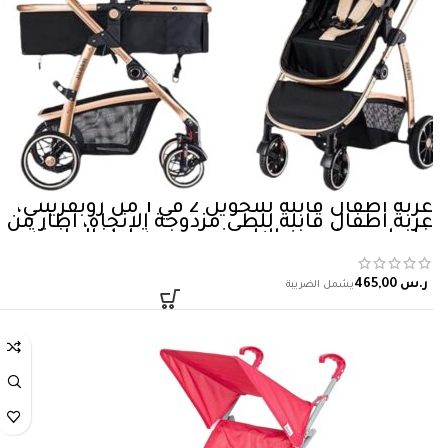
عربة اطفال قابلة للتحويل 2 في 1 من روبفرينتي،
عربة اطفال قابلة للطي مزدوجة الاتجاه، اطار من
خليط معدني من الالومنيوم، عربة اطفال انيقة
وبسيطة مع وظيفة تخزين (كاكي)
ر.س