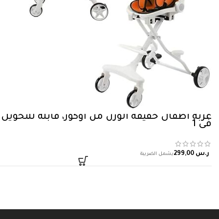
في 1
ر.س