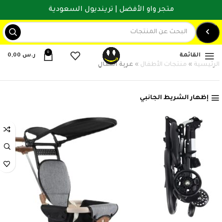
متجر واو الأفضل | ترينديول السعودية
0
القائمة
ر.س
0,00
الرئيسية
»
منتجات الأطفال
»
عربة اطفال
إظهار الشريط الجانبي