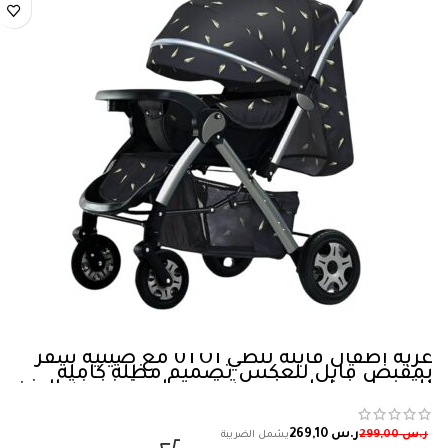
عربة اطفال قابلة للطي 0TO1 مع صينية سفر
بمقبض قابل للعكس تصميم مظلة كاملة
للتعديل فرامل مزدوجة قدم واحدة خفيفة الوزن
للاطفال حديثي الولادة، أسود
ر.س
269,10
ر.س
299,00