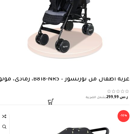
عربة اطفال من نورتشور – B818-NR5، رمادي، مولود
ر.س
-10%