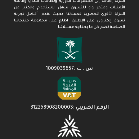
المرنة إضافة إلى الخصومات الدورية وبطاقات الهدايا وقائمة
الأمنيات ومتجر واو للتسوق سهل الاستخدام والكثير من
المزايا الأخرى الحصرية لعملائنا. بحيث نقدم أفضل تجربة
تسوق إلكتروني على الإطلاق. اطلع على مجموعة منتجاتنا
الضخمة تضم كل ما يحتـاجه عمـــــلائنا
س . ت :1009039657
الرقم الضريبي :312258908200003