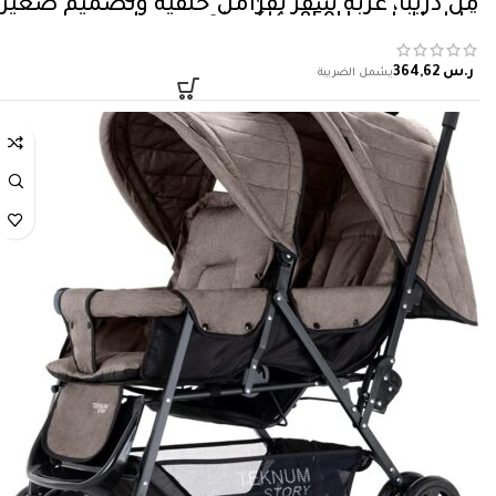
من دريبا، عربة سفر بفرامل خلفية وتصميم صغير
قابل للطي – 859H- كاكي، زهري، مولود
ر.س