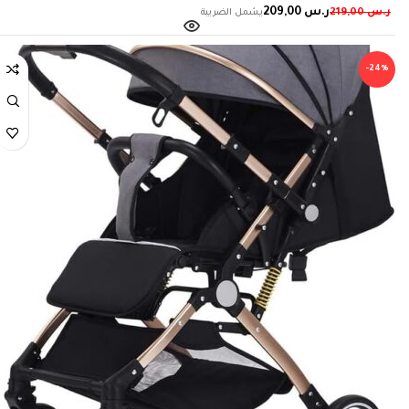
ر.س
209,00
ر.س
219,00
-24%