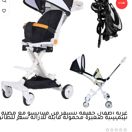
نفذت
عربة اطفال خفيفة للسفر من فيناتسو مع مظلة
شمسية صغيرة محمولة قابلة للازالة سفر للطائر
باندا ابيض