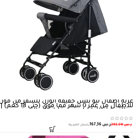
عربة اطفال نيو بلس خفيفة الوزن للسفر من مون
للاطفال من عمر 0 شهر فما فوق (حتى 18 كغم) |
مظلة قابلة للطي | مقعد قابل للامالة متعدد
الاوضاع | سلة تخزين | نقاط سوداء ورمادية
ر.س
167,36
ر.س
292,08