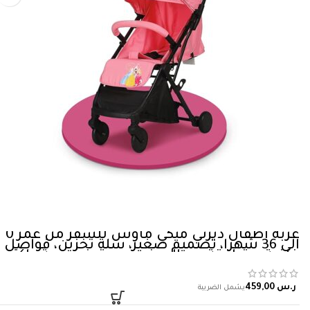
عربة اطفال ديزني ميكي ماوس للسفر من عمر 0
الى 36 شهرا، تصميم صغير، سلة تخزين، فواصل
خلفية، متوافقة مع السفر مع مقبض عربة واكثر.،
زهري، مولود
ر.س