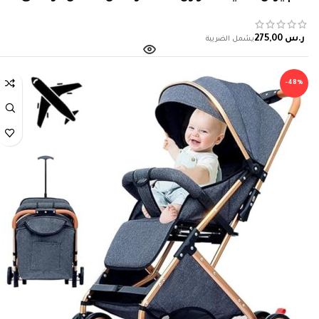
مولود
ر.س
-48%