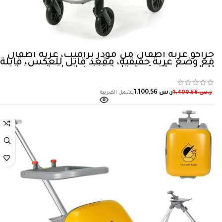
جراكو عربة اطفال من مودز براميت، عربة اطفال
مع وضع عربة حقيقية، مقعد قابل للعكس، قابلة
للطي بيد واحدة، مساحة تخزين اضافية، صينية
للاطفال، بيرس، مولود
ر.س
1.100,56
ر.س
1.400,56