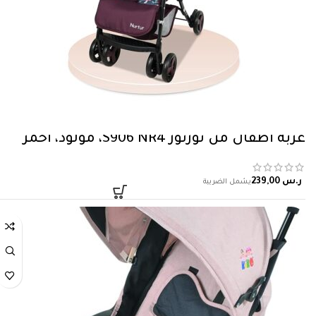
عربة أطفال من نورتور S906 NR4، مولود، أحمر
ر.س