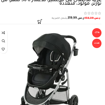
عربة للاطفال من نيرتشير، للاعمار 0 36 شهر، من
نورتر، مولود، متعددة
ر.س
319,99
ر.س
456,09
-21%
نفذت