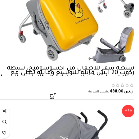
شنطة سفر للاطفال من اكسوسوميج، شنطة
ركوب 20 انش قابلة للتوسيع وقابلة للطي مع
عجلات دوارة، شنطة عربة اطفال للاطفال الصغار
للسفر والرحلات (اصفر)، أكريلونيتريل بوتادين
ستايرين (ABS)
ر.س
-43%