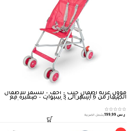
موون عربة اطفال جيت – أخف – للسفر للاطفال
الصغار من 6 اشهر الى 3 سنوات – صغيرة مع
مظلة عريضة للغاية ، قابلة للطي حزام سهل
التجميع – بينك زهري مولود
ر.س