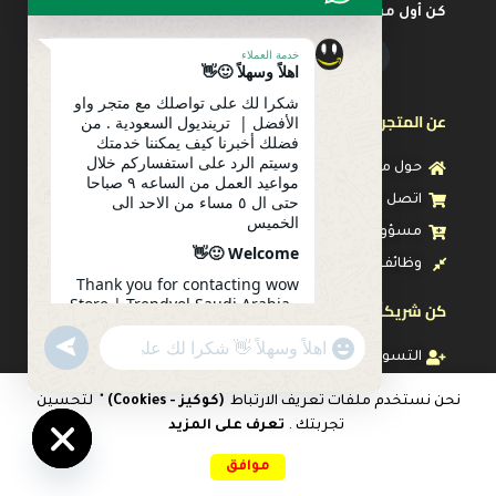
كن أول من يعرف عن أحدث العروض
خدمة العملاء
اهلاً وسهلاً 🙂👋
شكرا لك على تواصلك مع متجر واو
عن المتجر
الأفضل | ترينديول السعودية . من
فضلك أخبرنا كيف يمكننا خدمتك
وسيتم الرد على استفساركم خلال
حول متجرنا
مواعيد العمل من الساعه ٩ صباحا
حتى ال ٥ مساء من الاحد الى
اتصل بنا
الخميس
مسؤولية اجتماعية
Welcome 🙂👋
وظائف
Thank you for contacting wow
Store | Trendyol Saudi Arabia .
كن شريكاً معنا
Please let us know how we can
serve you. Your inquiry will be
undefined
"+chaty_settings.lang.emoji_picker+"
WhatsApp
التسويق بالعمولة
answered during working
Message
hours from 9 am to 5 pm from
رعاية العميل
Sunday to Thursday
نحن نستخدم ملفات تعريف الارتباط
(كوكيز - Cookies)
" لتحسين
تجربتك .
تعرف على المزيد
الشروط والأحكام
0
09:29
موافق
Hide
الرئيسية
المقارنات
المفضلات
سلة التسوق
حسابي
سياسة الاستبدال والإرتجاع