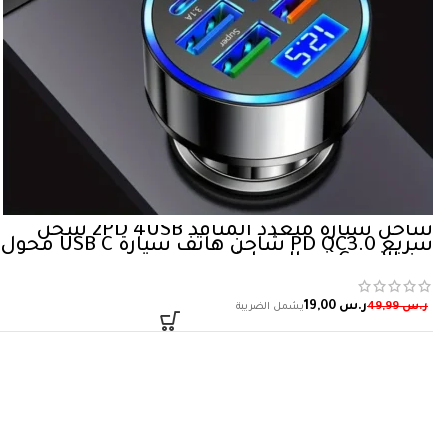
شاحن سيارة متعدد المنافذ 2PD 4USB شحن
سريع PD QC3.0 شاحن هاتف سيارة USB C محول
من النوع C في السيارة
ر.س
19,00
ر.س
49,99