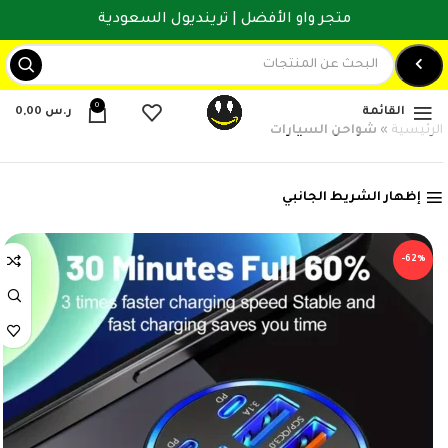
متجر واو الأفضل | ترينديول السعودية
0
القائمة
ر.س
0,00
الرئيسية
»
شواحن السيارات
إظهار الشريط الجانبي
-62%