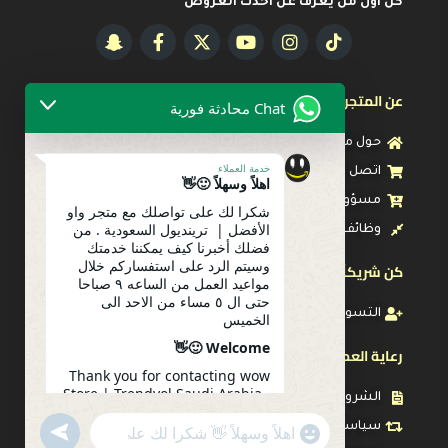
كن أول من يعرف عن أحدث العروض
عن المتجر
Chat محادثة فورية
حول متجرنا
خدمة العملاء
اتصل بنا
اهلاً وسهلاً 🙂👋
مسؤولية اجتماعية
شكرا لك على تواصلك مع متجر واو
الأفضل | ترينديول السعودية . من
وظائف
فضلك أخبرنا كيف يمكننا خدمتك
وسيتم الرد على استفساركم خلال
كن شريكاً معنا
مواعيد العمل من الساعه ٩ صباحا
حتى ال ٥ مساء من الاحد الى
التسويق بالعمولة
الخميس
Welcome 🙂👋
رعاية العميل
Thank you for contacting wow
Store | Trendyol Saudi Arabia .
الشروط والأحكام
Please let us know how we can
سياسة الاستبدال والإرتجاع
serve you. Your inquiry will be
undefined
"+chaty_settings.lang.emoji_picker+"
WhatsApp
answered during working