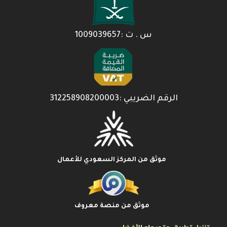
س . ت :1009039657
الرقم الضريبي :312258908200003
موثق من المركز السعودي للأعمال
موثق من منصة معروف