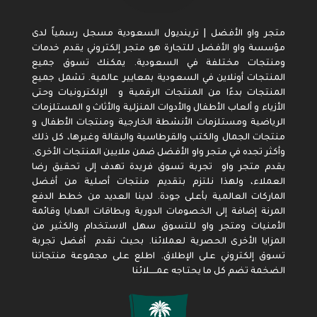
متجر واو الأفضل | ترينديول السعودية مسجل رسمياً لدى
مؤسسة واو الأفضل للتجارة هو متجر إلكتروني يقدم خدمات
ومنتجات مختلفة في السعودية. يمكنك تسوق جميع
المنتجات أونلاين في السعودية بمعايير عالمية. تشمل جميع
المنتجات بدءًا من المنتجات الرقمية و الإلكترونيات وحتى
الأزياء و ألعاب الأطفال والأدوات المنزلية والأثاث و المستلزمات
الرياضية ومستلزمات الأنشطة الخارجية ومنتجات الأطفال و
منتجات الجمال والكتب والقرطاسية والبقالة وغيرها، كل ذلك
وأكثر تجده في متجر واو الأفضل ضمن ملايين المنتجات الأخرى.
يقدم متجر واو تجربة تسوق فريدة تهدف إلى تحقيق رضا
العملاء، ولهذا نلتزم بتقديم منتجات أصلية من أفضل
الماركات العالمية بأعلى جودة. لدينا العديد من خطط الدفع
المرنة إضافة إلى الخصومات الدورية وبطاقات الهدايا وقائمة
الأمنيات ومتجر واو للتسوق سهل الاستخدام والكثير من
المزايا الأخرى الحصرية لعملائنا. بحيث نقدم أفضل تجربة
تسوق إلكتروني على الإطلاق. اطلع على مجموعة منتجاتنا
الضخمة تضم كل ما يحتـاجه عمـــــلائنا