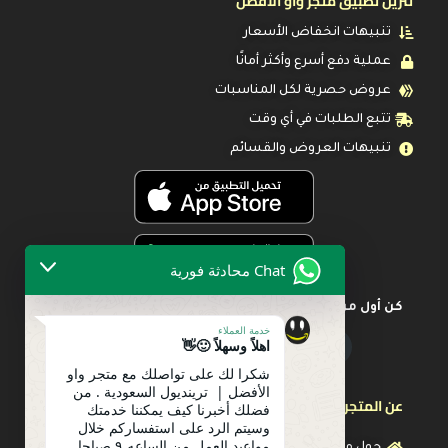
تنزيل تطبيق متجر واو الأفضل
تنبيهات انخفاض الأسعار
عملية دفع أسرع وأكثر أمانًا
عروض حصرية لكل المناسبات
تتبع الطلبات في أي وقت
تنبيهات العروض والقسائم
Chat محادثة فورية
كن أول من يعرف عن أحدث العروض
خدمة العملاء
اهلاً وسهلاً 🙂👋
شكرا لك على تواصلك مع متجر واو
الأفضل | ترينديول السعودية . من
عن المتجر
فضلك أخبرنا كيف يمكننا خدمتك
وسيتم الرد على استفساركم خلال
مواعيد العمل من الساعه ٩ صباحا
حول متجرنا