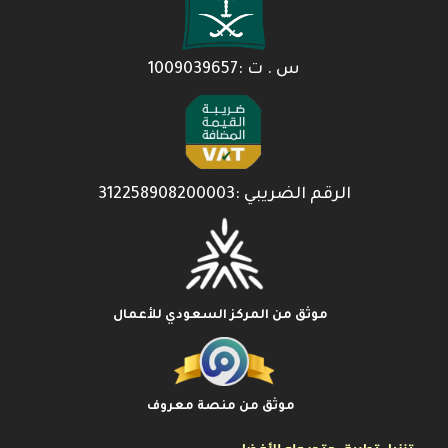
س . ت :1009039657
الرقم الضريبي :312258908200003
موثق من المركز السعودي للأعمال
موثق من منصة معروف