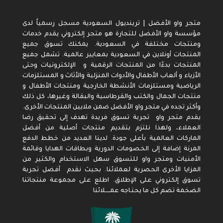
متجر واو الأفضل | ترينديول السعودية مسجل رسمياً لدى
مؤسسة واو الأفضل للتجارة هو متجر إلكتروني يقدم خدمات
ومنتجات مختلفة في السعودية. يمكنك تسوق جميع
المنتجات أونلاين في السعودية بمعايير عالمية. تشمل جميع
المنتجات بدءًا من المنتجات الرقمية و الإلكترونيات وحتى
الأزياء و ألعاب الأطفال والأدوات المنزلية والأثاث و المستلزمات
الرياضية ومستلزمات الأنشطة الخارجية ومنتجات الأطفال و
منتجات الجمال والكتب والقرطاسية والبقالة وغيرها، كل ذلك
وأكثر تجده في متجر واو الأفضل ضمن ملايين المنتجات الأخرى.
يقدم متجر واو تجربة تسوق فريدة تهدف إلى تحقيق رضا
العملاء، ولهذا نلتزم بتقديم منتجات أصلية من أفضل
الماركات العالمية بأعلى جودة. لدينا العديد من خطط الدفع
المرنة إضافة إلى الخصومات الدورية وبطاقات الهدايا وقائمة
الأمنيات ومتجر واو للتسوق سهل الاستخدام والكثير من
المزايا الأخرى الحصرية لعملائنا. بحيث نقدم أفضل تجربة
تسوق إلكتروني على الإطلاق. اطلع على مجموعة منتجاتنا
الضخمة تضم كل ما يحتـاجه عمـــــلائنا