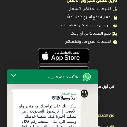
تنزيل تطبيق متجر واو الأفضل
تنبيهات انخفاض الأسعار
عملية دفع أسرع وأكثر أمانًا
عروض حصرية لكل المناسبات
تتبع الطلبات في أي وقت
تنبيهات العروض والقسائم
Chat محادثة فورية
كن أول من يعرف عن أحدث العروض
خدمة العملاء
اهلاً وسهلاً 🙂👋
شكرا لك على تواصلك مع متجر واو
الأفضل | ترينديول السعودية . من
عن المتجر
فضلك أخبرنا كيف يمكننا خدمتك
وسيتم الرد على استفساركم خلال
مواعيد العمل من الساعه ٩ صباحا
حول متجرنا