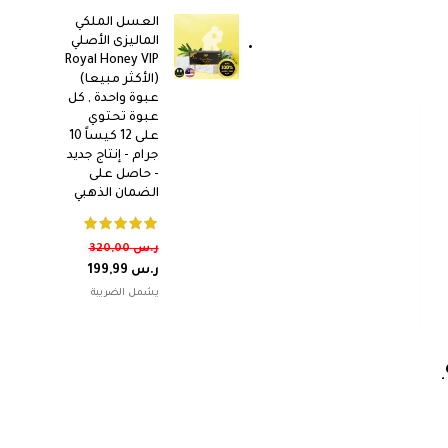
العسل الملكي
الماليزى الأصلي
Royal Honey VIP
(الأكثر مبيعا)
عبوة واحدة , كل
عبوة تحتوي
على 12 كيساً 10
جرام - إنتاج جديد
- حاصل على
الضمان الذهبي
ر.س
320,00
ر.س
199,99
ط
ول