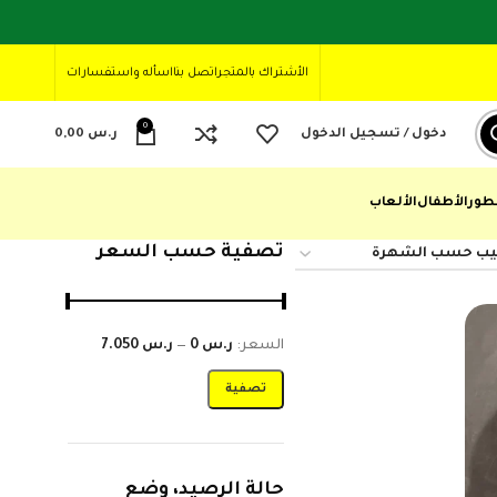
الأشتراك بالمتجر
اتصل بنا
اسأله واستفسارات
0
دخول / تسجيل الدخول
ر.س
0,00
طور
الأطفال
الألعاب
تصفية حسب السعر
السعر:
ر.س 0
—
ر.س 7.050
تصفية
حالة الرصيد، وضع