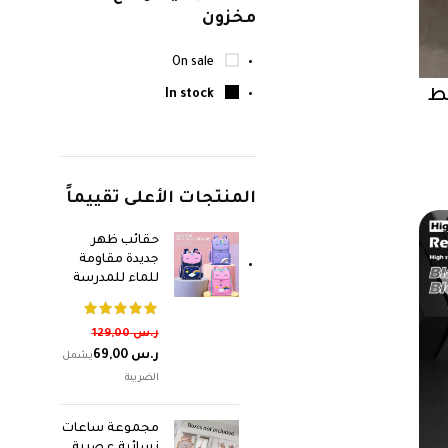
مخزون
On sale
ط
In stock
المنتجات الأعلى تقييماً
حقائب ظهر
جديدة مقاومة
للماء للمدرسة
ر.س
129,00
ر.س
69,00
مجموعة ساعات