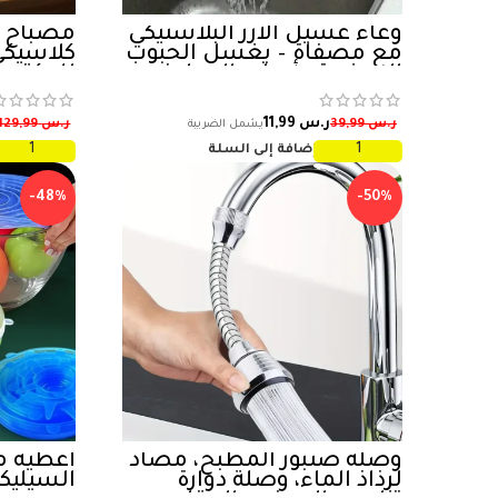
وعاء غسيل الأرز البلاستيكي
مصباح ط
مع مصفاة – يغسل الحبوب
كلاسيكي
الصغيرة وأدوات المطبخ
للمكتب أ
بكفاءة، قطعة واحدة
المنضدة ا
ر.س
11,99
ر.س
39,99
ر.س
129,99
إضافة إلى السلة
-48%
-50%
وصلة صنبور المطبخ، مضاد
أغطية 
لرذاذ الماء، وصلة دوارة
السيليك