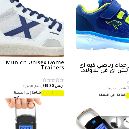
Munich Unisex Dome
 حذاء رياضي كيه اي
Trainers
تش اي في للاولاد،
راروس
ر.س
إضافة إلى السلة
إضافة إلى السلة