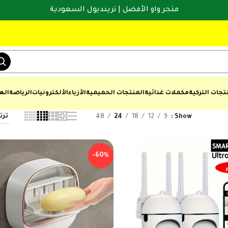
متجر واو الأفضل | ترينديول السعودية
تجات التركية
مكملات غذائية
المنتجات الحميمية
الأزياء
الألكترونيات
الرياضة
الع
48
24
18
12
9
Show
-60%