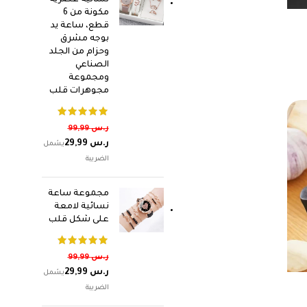
نسائية عصرية
مكونة من 6
قطع، ساعة يد
بوجه مشرق
وحزام من الجلد
الصناعي
ومجموعة
مجوهرات قلب
ر.س
99,99
ر.س
29,99
مجموعة ساعة
نسائية لامعة
على شكل قلب
ر.س
99,99
ر.س
29,99