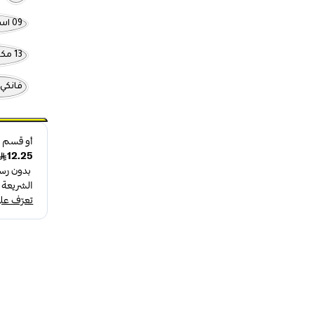
09 استمتعي بالمظهر الكثيف
13 مكسرات اباوت يو
فانكي 