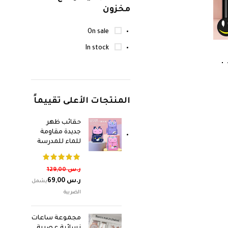
مخزون
On sale
In stock
 |
ية
المنتجات الأعلى تقييماً
حقائب ظهر
جديدة مقاومة
للماء للمدرسة
ر.س
129,00
ر.س
69,00
مجموعة ساعات