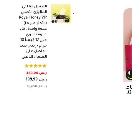
العسل الملكي
الماليزى الأصلي
Royal Honey VIP
(الأكثر مبيعا)
عبوة واحدة , كل
عبوة تحتوي
على 12 كيساً 10
جرام - إنتاج جديد
- حاصل على
الضمان الذهبي
ر.س
320,00
ر.س
199,99
اء
من بورجوا – فوشيا بوت 09،
ية