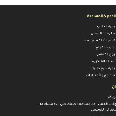
الدعم & المساعدة
يفية الطلب
علومات الشحن
لمنتجات المسترجعه
سترداد المبلغ
رجع المقاس
لأسئلة المتكررة
يفية تتبع طلبك
لشكاوي والأقتراحات
ان
لرياض
اوقات العمل : من الساعه ٩ صباحا حتى ال ٥ مساء من
لاحد الى الخميس