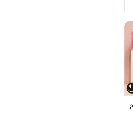
تح
ل
ر