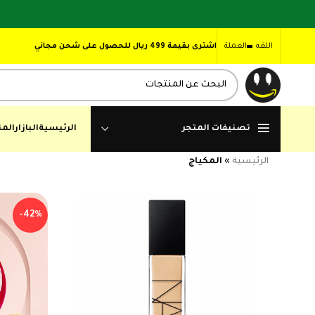
اللغه
العملة
اشترى بقيمة 499 ريال للحصول على شحن مجاني
تصنيفات المتجر
الرئيسية
البازار
المن
الرئيسية
»
المكياج
-42%