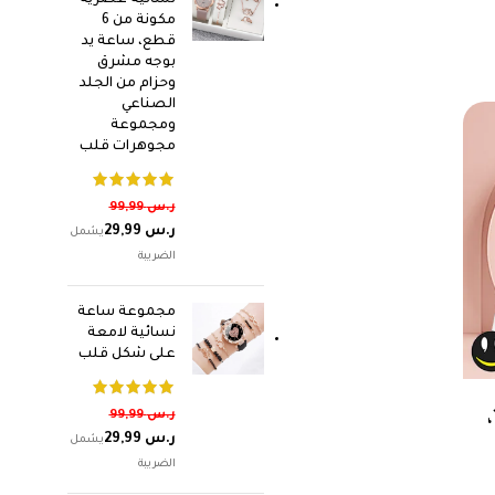
نسائية عصرية
مكونة من 6
قطع، ساعة يد
بوجه مشرق
وحزام من الجلد
الصناعي
ومجموعة
مجوهرات قلب
ر.س
99,99
ر.س
29,99
مجموعة ساعة
نسائية لامعة
على شكل قلب
كلين – بلانك هانتمنت 100،
ر.س
99,99
ر.س
29,99
 |
ل