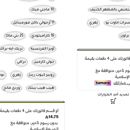
10 ماجني فيك
زهري
11 أرجواني داكن فورميدابل
براون
16 كاراميلودي
25 بني ماكا
أوبرا الفرنسية
بريك-ايه-براك
جولي كارمين
دراقي
روبيز كيوت ريدز
زهري
نود
هيب هيب بينك
وردي فاتح
تحديد أحد الخيارات