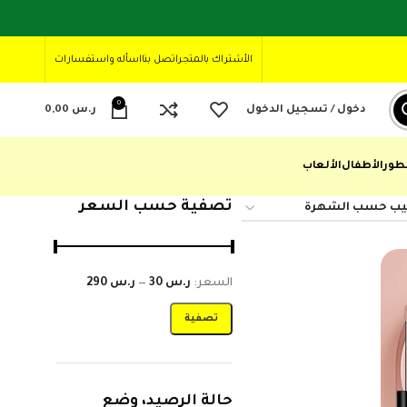
الأشتراك بالمتجر
اتصل بنا
اسأله واستفسارات
0
دخول / تسجيل الدخول
ر.س
0,00
طور
الأطفال
الألعاب
تصفية حسب السعر
السعر:
ر.س 30
—
ر.س 290
تصفية
حالة الرصيد، وضع