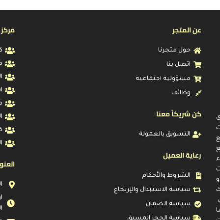
عن المتجر
مركز 
حول متجرنا
ك
م
اتصل بنا
ا
مسؤولية اجتماعية
ا
وظائف
م
كن شريكاً معنا
ا
ى
ت
ك
التسويق بالعمولة
ا
ع
رعاية العميل
ء
العنو
ت
الشروط والأحكام
و
ا
ك
سياسة الاستبدال والإرتجاع
.
سياسة الضمان
ا
ا
سياسة الحجز المسبق