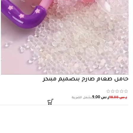
حامل طعام طازج بتصميم مبتكر
ر.س
9,00
ر.س
19,00