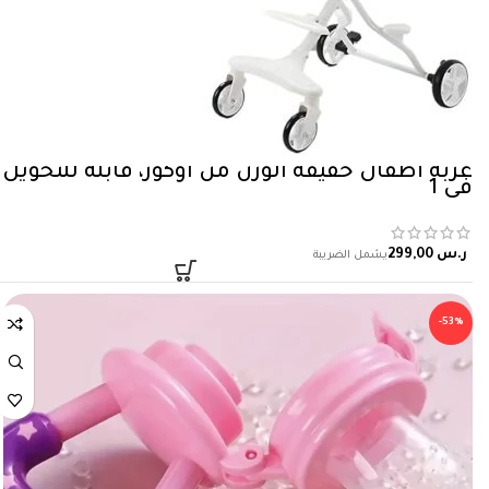
في 1
ر.س
-53%