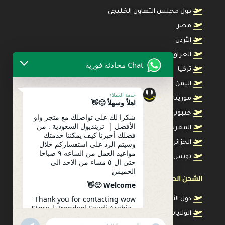
دول مجلس التعاون الخليجي
مصر
الأردن
العراق
Chat محادثة فورية
تركيا
اليمن
خدمة العملاء
موريتانيا
اهلاً وسهلاً 🙂👋
جيبوتي
شكرا لك على تواصلك مع متجر واو
الأفضل | ترينديول السعودية . من
المغرب
فضلك أخبرنا كيف يمكننا خدمتك
وسيتم الرد على استفساركم خلال
الجزائر
مواعيد العمل من الساعه ٩ صباحا
تونس
حتى ال ٥ مساء من الاحد الى
الخميس
الشحن الدولي السريع دول أوروبا وأمريكا
Welcome 🙂👋
Thank you for contacting wow
دول الأتحاد الأوربي
Store | Trendyol Saudi Arabia .
الولايات المتحدة
Please let us know how we can