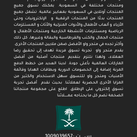
ومنتجات مختلفة في السعودية. يمكنك تسوق جميع
المنتجات أونلاين في السعودية بمعايير عالمية. تشمل جميع
المنتجات بدءًا من المنتجات الرقمية و الإلكترونيات وحتى
الأزياء و ألعاب الأطفال والأدوات المنزلية والأثاث و المستلزمات
الرياضية ومستلزمات الأنشطة الخارجية ومنتجات الأطفال و
منتجات الجمال والكتب والقرطاسية والبقالة وغيرها، كل ذلك
وأكثر تجده في متجر واو الأفضل ضمن ملايين المنتجات الأخرى.
يقدم متجر واو تجربة تسوق فريدة تهدف إلى تحقيق رضا
العملاء، ولهذا نلتزم بتقديم منتجات أصلية من أفضل
الماركات العالمية بأعلى جودة. لدينا العديد من خطط الدفع
المرنة إضافة إلى الخصومات الدورية وبطاقات الهدايا وقائمة
الأمنيات ومتجر واو للتسوق سهل الاستخدام والكثير من
المزايا الأخرى الحصرية لعملائنا. بحيث نقدم أفضل تجربة
تسوق إلكتروني على الإطلاق. اطلع على مجموعة منتجاتنا
الضخمة تضم كل ما يحتـاجه عمـــــلائنا
س . ت :1009039657