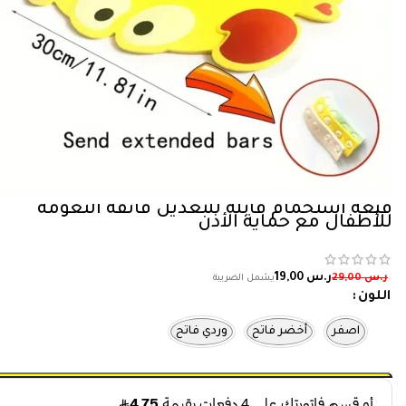
قبعة استحمام قابلة للتعديل فائقة النعومة
للأطفال مع حماية الأذن
ر.س
19,00
ر.س
29,00
اللون
اصفر
أخضر فاتح
وردي فاتح