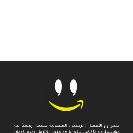
متجر واو الأفضل | ترينديول السعودية مسجل رسمياً لدى
مؤسسة واو الأفضل للتجارة هو متجر إلكتروني يقدم خدمات