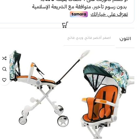
اصفر, أخضر فاتح, وردي فاتح
اللون