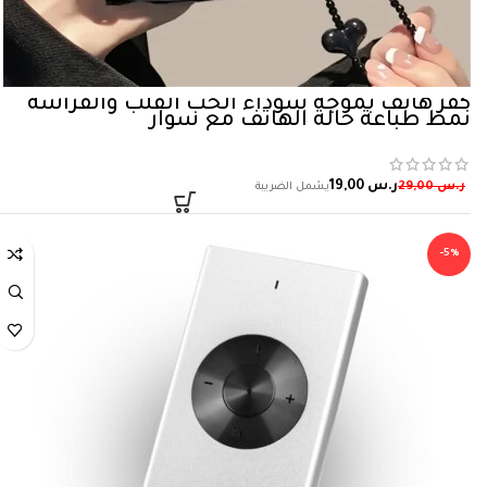
كفر هاتف بموجة سوداء الحب القلب والفراشة
نمط طباعة حالة الهاتف مع سوار
ر.س
19,00
ر.س
29,00
-5%