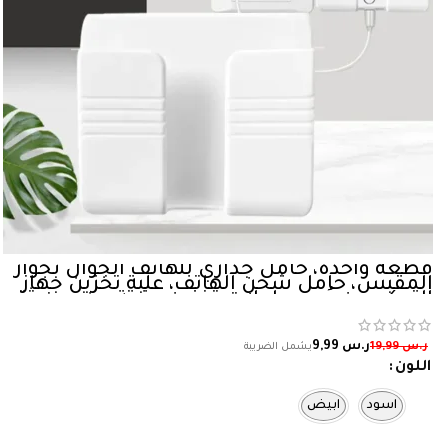
قطعة واحدة، حامل جداري للهاتف الجوال بجوار
المقبس، حامل شحن الهاتف، علبة تخزين جهاز
التحكم عن بُعد، حاملات تخزين مثبتة من دون ثقو
في الحائط
ر.س
9,99
ر.س
19,99
اللون
اسود
ابيض