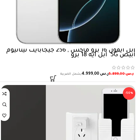
ابل آيفون 16 برو ماكس , 256 جيجابايت تيتانيوم
أبيض 5‎G آبل آيه 18 برو
ر.س
4.999,00
ر.س
5.899,00
-50%