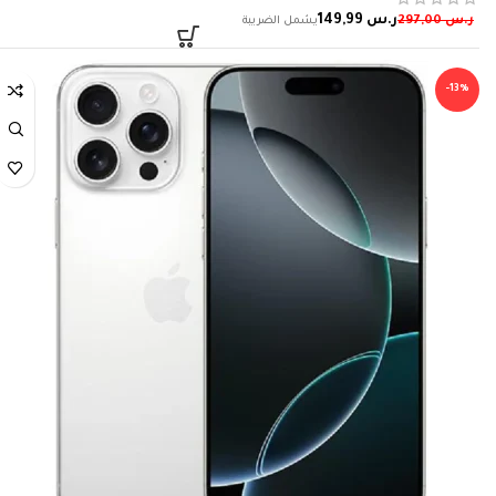
ر.س
149,99
ر.س
297,00
-13%