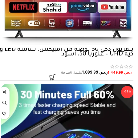
كيه UHD – غلوريا 50، أسود
ر.س
1.099,99
ر.س
1.449,99
-62%