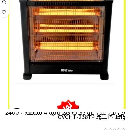
جي في سي برو دفاية كهربائية 4 شمعة – 2400
واط – أسود – GVCHT-2381