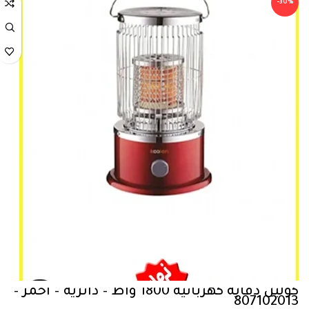
-30%
كولين دفاية كهربائية 1800 واط – دائرية – احمر –
807102013