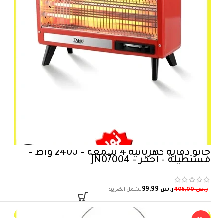
جانو دفاية كهربائية 4 شمعة – 2400 واط –
مستطيلة – أحمر – JN07004
ر.س
99,99
ر.س
406,00