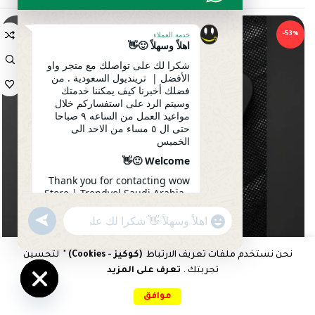
خدمة العملاء
-53%
اهلاً وسهلاً 🙂👋
شكرا لك على تواصلك مع متجر واو
الأفضل | ترينديول السعودية . من
فضلك أخبرنا كيف يمكننا خدمتك
وسيتم الرد على استفساركم خلال
مواعيد العمل من الساعه ٩ صباحا
حتى ال ٥ مساء من الاحد الى
الخميس
Welcome 🙂👋
Thank you for contacting wow
Store | Trendyol Saudi Arabia .
Please let us know how we can
serve you. Your inquiry will be
undefined
"+chaty_settings.lang.emoji_picker+"
WhatsApp
answered during working
Message
hours from 9 am to 5 pm from
Sunday to Thursday
نحن نستخدم ملفات تعريف الارتباط
(كوكيز - Cookies)
" لتحسين
تجربتك .
تعرف على المزيد
0
04:26
موافق
Hide
الرئيسية
المقارنات
المفضلات
سلة التسوق
حسابي