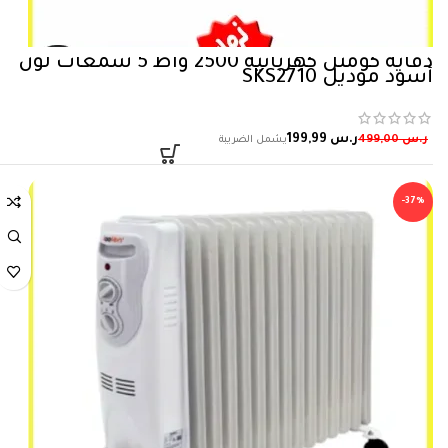
دفاية كومتل كهربائية 2500 واط 5 شمعات لون
أسود موديل SKS2710
ر.س
199,99
ر.س
499,00
-37%