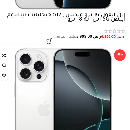
ابل آيفون 16 برو ماكس , 512 جيجابايت تيتانيوم
أبيض 5‎G آبل آيه 18 برو
ر.س
5.999,00
ر.س
6.899,00
-15%