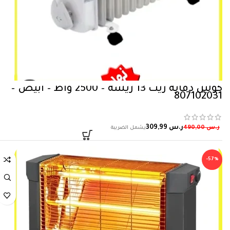
كولين دفاية زيت 13 ريشة – 2500 واط – أبيض –
807102031
ر.س
309,99
ر.س
490,00
-57%