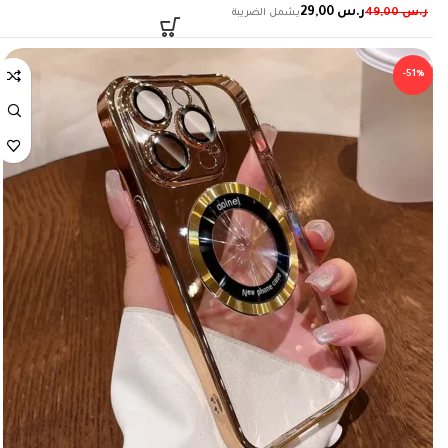
ر.س
29,00
ر.س
49,00
-51%