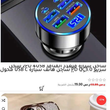
شاحن سيارة متعدد المنافذ 2PD 4USB شحن
سريع PD QC3.0 شاحن هاتف سيارة USB C محول
من النوع C في السيارة
ر.س
19,00
ر.س
49,99
-51%