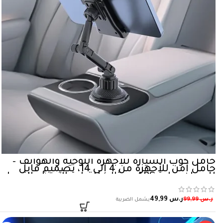
حامل كوب السيارة للأجهزة اللوحية والهواتف –
حامل آمن للأجهزة من 4 إلى 14، تصميم قابل
للدوران، مادة ABS – مثالي للقيادة الآمنة والتبديل
السهل
ر.س
49,99
ر.س
99,99