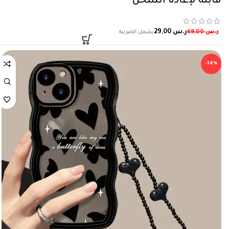
قابلة لإعادة الشحن
ر.س
29,00
ر.س
69,00
-34%