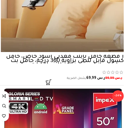
1 قطعة حامل تابلت معدني أسود خاص، حامل
كسول قابل للطي بزاوية 360 درجة، حامل بث
مباشر، حامل متعدد الوظائف للتابلت بجانب
السرير لمشاهدة المسلسلات
ر.س
69,99
ر.س
99,99
-24%