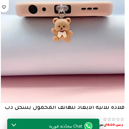
قلادة ثلاثية الأبعاد للهاتف المحمول بشكل دب
Chat محادثة فورية
ر.س
9,00
ر.س
19,00