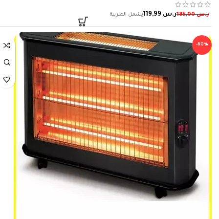
ر.س
119,99
ر.س
185,00
-60%