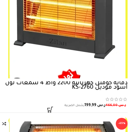
دفاية كومتل كهربائية 2200 واط 4 شمعات لون
أسود موديل KS-2760
ر.س
199,99
ر.س
466,00
-49%