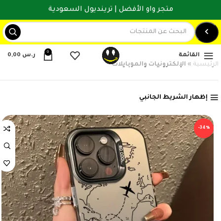
متجر واو الأفضل | ترينديول السعودية
0
القائمة
ر.س
0,00
الرئيسية
»
الإلكترونيات والموبايلات
إظهار الشريط الجانبي
-34%