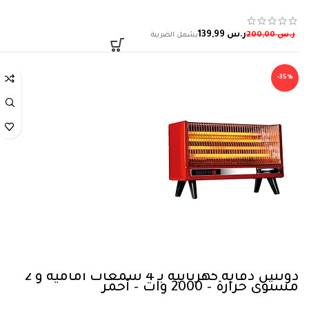
ر.س
139,99
ر.س
200,00
-35%
دوتس دفاية كهربائية بـ 4 شمعات أمامية و 2
مستوى حرارة – 2000 وات – أحمر