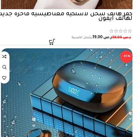
كفر هاتف شحن لاسلكية مغناطيسية فاخرة جديد
لهاتف آيفون
ر.س
19,00
ر.س
39,00
-65%