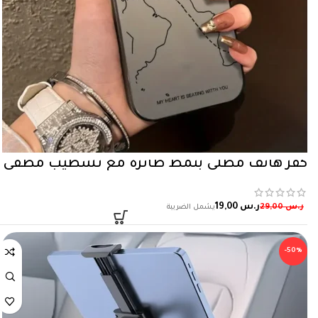
كفر هاتف مطلي بنمط طائرة مع تشطيب مطفي
ر.س
19,00
ر.س
29,00
-50%