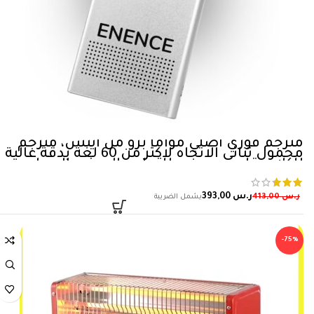
مترجم فوري اصلي مواما برو من اينس، مترجم
محمول ثنائي الاتجاه لاكثر من 60 لغة بدقة عالية
للكلام، قاموس جيب للتعلم والسفر والعمل
ر.س
393,00
ر.س
413,00
-75%