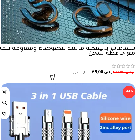
سماعات لاسلكية مانعة للضوضاء ومقاومة للما
مع حافظة شحن
ر.س
69,00
ر.س
199,00
-34%