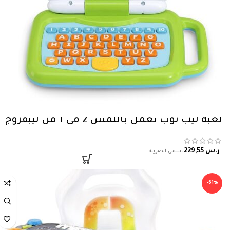
لعبة ليب توب تعمل باللمس 2 في 1 من ليبفروج
ر.س
-61%