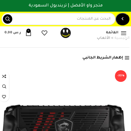
متجر واو الأفضل | ترينديول السعودية
0
القائمة
ر.س
0,00
الرئيسية
»
الألعاب
إظهار الشريط الجانبي
-30%