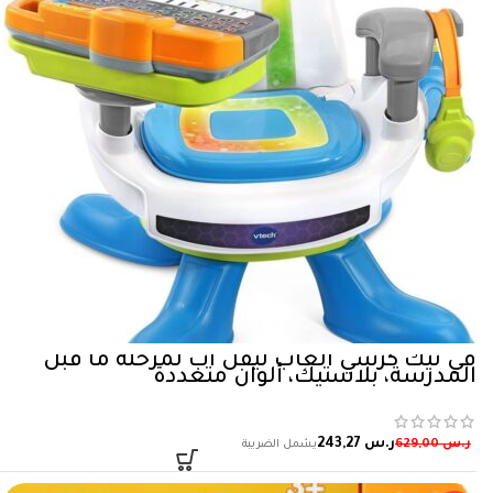
في تيك كرسي العاب ليفل اب لمرحلة ما قبل
المدرسة، بلاستيك، ألوان متعددة
ر.س
243,27
ر.س
629,00