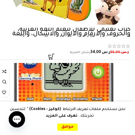
كتاب تعليمي للاطفال لتعلم اللغة العربية،
والحروف والارقام والالوان والاشكال، واللغة
العربية، تعلم الكتابة والقراءة والسمع، كتب
تفاعلية، هدية للاطفال
ر.س
34,00
ر.س
55,00
نحن نستخدم ملفات تعريف الارتباط
(كوكيز - Cookies)
" لتحسين
تجربتك .
تعرف على المزيد
0
موافق
Open
الرئيسية
المقارنات
المفضلات
سلة التسوق
حسابي