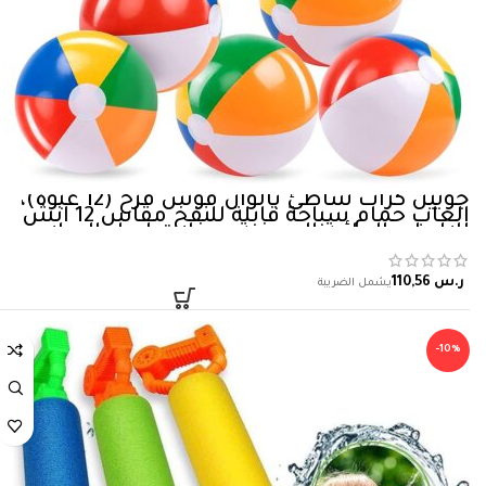
جويين كرات شاطئ بالوان قوس قزح (12 عبوة)،
العاب حمام سباحة قابلة للنفخ مقاس 12 انش
للالعاب المائية الصيفية وحفلات اعياد الميلاد
للاطفال، مجموعة كومبو تتضمن كرات شاطئ
قابلة للنفخ
ر.س
-10%