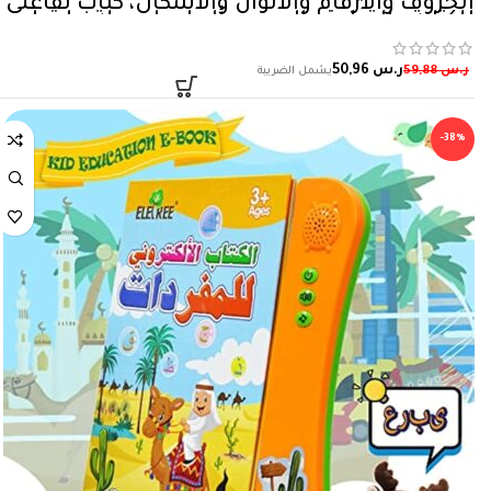
الحروف والأرقام والألوان والأشكال، كتاب تفاعلي
للكتابة والقراءة والسمع، ألعاب لمرحلة ما قبل
المدرسة، قطعة واحدة من كاستويف
ر.س
50,96
ر.س
59,88
-38%