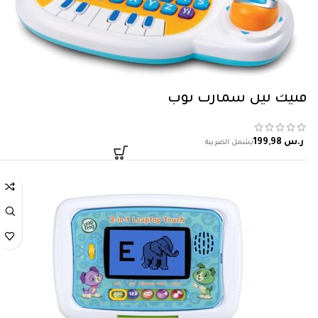
فتيك ليل سمارت توب
ر.س