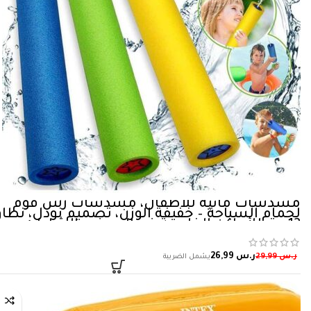
مسدسات مائية للأطفال، مسدسات رش فوم
لحمام السباحة – خفيفة الوزن، تصميم نودل، نطا
12 متر للأماكن الخارجية في الصيف والشاطئ
وحمام السباحة والحفلات والحديقة والألعاب
المائية، هدية…
ر.س
26,99
ر.س
29,99