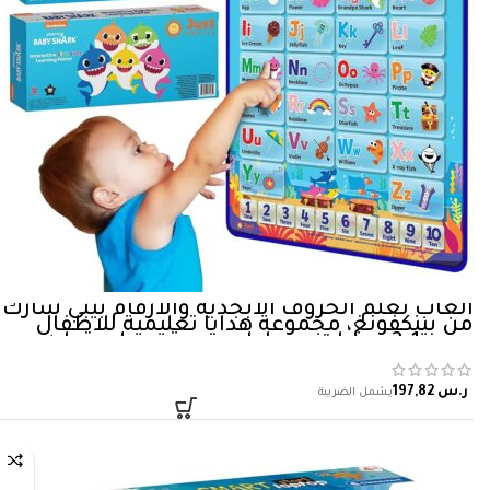
العاب تعلم الحروف الابجدية والارقام بيبي شارك
من بينكفونغ، مجموعة هدايا تعليمية للاطفال
بعمر 1-3 سنوات، بساط موسيقي، ملصق ايه بي
سي، ديكور للغرفة، انشطة والعاب، العاب بيبي
شارك…
ر.س