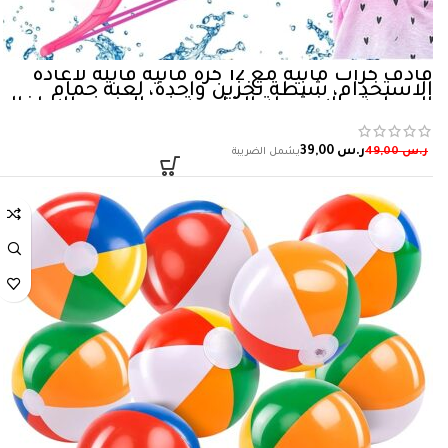
قاذف كرات مائية مع 12 كرة مائية قابلة لاعادة
الاستخدام، شنطة تخزين واحدة، لعبة حمام
السباحة والانشطة الخارجية في الصيف للاطفال
والمراهقين والبالغين لملء كرات الماء بسرعة،
لعبة…
ر.س
39,00
ر.س
49,00