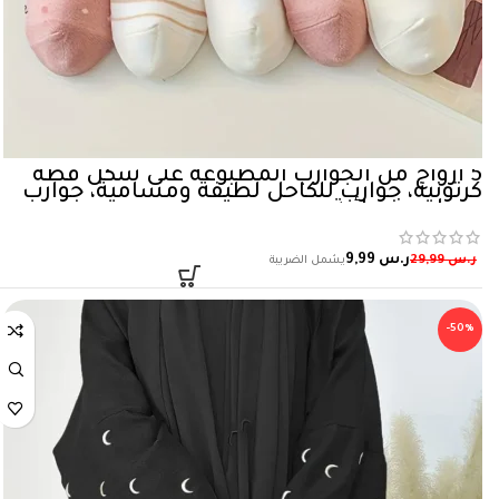
5 أزواج من الجوارب المطبوعة على شكل قطة
كرتونية، جوارب للكاحل لطيفة ومسامية، جوارب
وجوارب نسائية
ر.س
9,99
ر.س
29,99
-50%