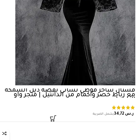
فستان ساحر قوطي نسائي بقصة ذيل السمكة
مع رباط خصر وأكمام من الدانتيل | متجر واو
الأفضل
ر.س