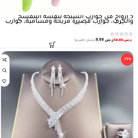
5 أزواج من جوارب الشبكة بنقشة البنفسج
والحرف، جوارب قصيرة مريحة ومسامية، جوارب
نسائية وجوارب طويلة
ر.س
9,99
ر.س
39,99
-70%