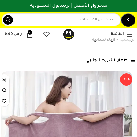
متجر واو الأفضل | ترينديول السعودية
0
القائمة
ر.س
0,00
الرئيسية
»
ازياء نسائية
إظهار الشريط الجانبي
-60%