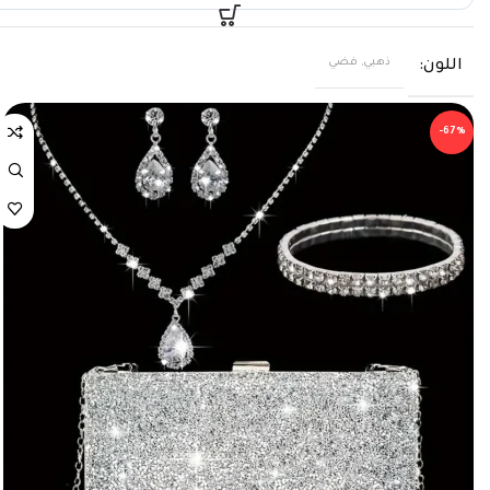
ذهبي, فضي
اللون
-67%