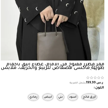
قمر مطرز مفتوح من الأمام، غطاء أنيق بأكمام
طويلة ماكسي فضفاض للربيع والخريف، ملابس
نسائية
ر.س
اللون
ازرق فاتح
اسود
بني
ابيض
رمادي