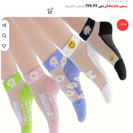
ر.س
199,99
ر.س
382,00
-75%