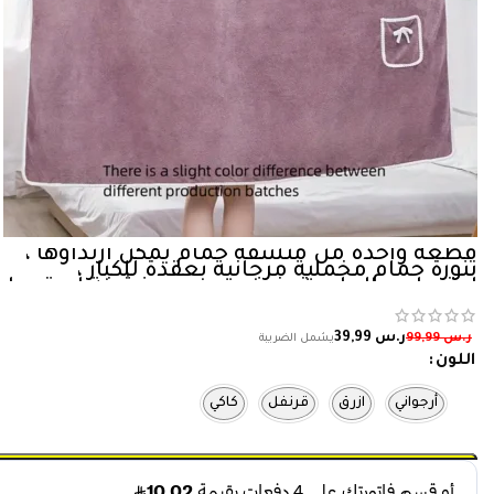
قطعة واحدة من منشفة حمام يمكن ارتداؤها ،
تنورة حمام مخملية مرجانية بعقدة للكبار ،
امتصاص الماء ، تجفيف سريع ، منشفة استحمام
، لا تساقط الشعر ، مستلزمات الحمام
ر.س
39,99
ر.س
99,99
اللون
أرجواني
ازرق
قرنفل
كاكي