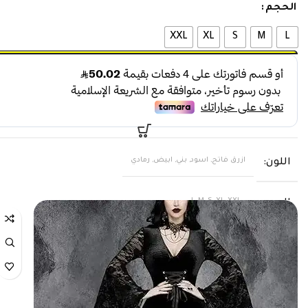
الحجم
XXL
XL
S
M
L
ازرق فاتح, اسود, بني, ابيض, رمادي
اللون
L, M, S, XL, XXL
الحجم