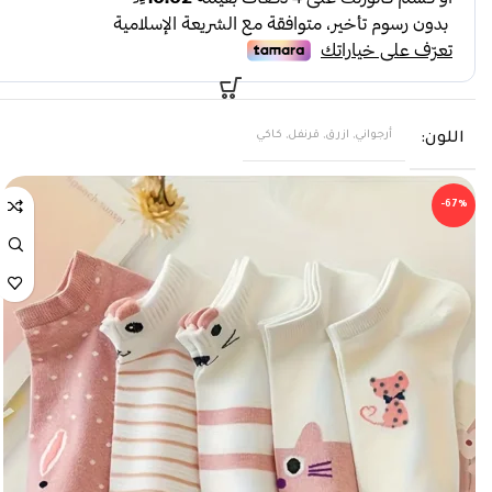
أرجواني, ازرق, قرنفل, كاكي
اللون
-67%