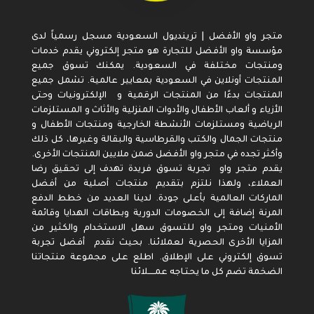
متجر واو الأفضل | ترينديول السعودية مسجل رسمياً لدى
مؤسسة واو الأفضل للتجارة هو متجر إلكتروني يقدم خدمات
ومنتجات مختلفة في السعودية. يمكنك تسوق جميع
المنتجات أونلاين في السعودية بمعايير عالمية. تشمل جميع
المنتجات بدءًا من المنتجات الرقمية و الإلكترونيات وحتى
الأزياء و ألعاب الأطفال والأدوات المنزلية والأثاث و المستلزمات
الرياضية ومستلزمات الأنشطة الخارجية ومنتجات الأطفال و
منتجات الجمال والكتب والقرطاسية والبقالة وغيرها، كل ذلك
وأكثر تجده في متجر واو الأفضل ضمن ملايين المنتجات الأخرى.
يقدم متجر واو تجربة تسوق فريدة تهدف إلى تحقيق رضا
العملاء، ولهذا نلتزم بتقديم منتجات أصلية من أفضل
الماركات العالمية بأعلى جودة. لدينا العديد من خطط الدفع
المرنة إضافة إلى الخصومات الدورية وبطاقات الهدايا وقائمة
الأمنيات ومتجر واو للتسوق سهل الاستخدام والكثير من
المزايا الأخرى الحصرية لعملائنا. بحيث نقدم أفضل تجربة
تسوق إلكتروني على الإطلاق. اطلع على مجموعة منتجاتنا
الضخمة تضم كل ما يحتـاجه عمـــــلائنا