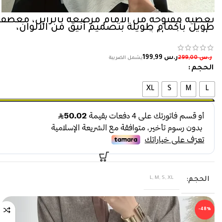
تغطية مفتوحة من الأمام مرصعة بالراين، معطف
طويل بأكمام طويلة بتصميم أنيق من الألوان،
ملابس نسائية
ر.س
199,99
ر.س
299,00
الحجم
XL
S
M
L
L, M, S, XL
الحجم
-48%