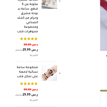
نسائية عصرية
مكونة من 6
قطع، ساعة يد
بوجه مشرق
وحزام من الجلد
الصناعي
ومجموعة
مجوهرات قلب
ر.س
99,99
ر.س
29,99
مجموعة ساعة
نسائية لامعة
على شكل قلب
ر.س
99,99
ر.س
29,99