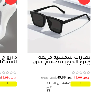
نظارات شمسية مربعة
5 أزواج
كبيرة الحجم بتصميم عتيق
المتماثل
للرجال والنساء
ر.س
19,99
ر
ر.س
49,00
ر.س
39,99
إضافة إلى السلة