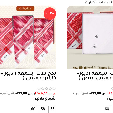
تحديد أحد الخيارات
-63%
ث اشمغه (ديور+
بكج ثلاث اشمغة ( ديور –
 قوتشي ابيض )
كارتير-قوتشي )
ر.س
499,00
ر.س
499,00
ر.س
1.340,00
ير
شماغ كارتير
60
58
55
60