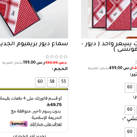
 بسعر واحد ( ديور –
شماغ ديور بريميوم الجديد
 قوتشي )
ر.س
199,00
ر.س
450,00
ر.س
499,00
الحجم
ير
60
58
55
60
60
شي *
60
تحديد أحد الخيارات