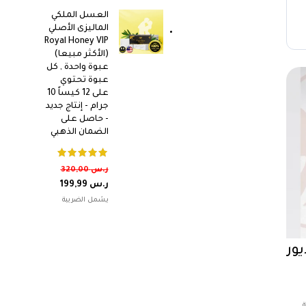
العسل الملكي
الماليزى الأصلي
Royal Honey VIP
(الأكثر مبيعا)
عبوة واحدة , كل
عبوة تحتوي
على 12 كيساً 10
جرام - إنتاج جديد
- حاصل على
الضمان الذهبي
ر.س
320,00
ر.س
199,99
ور