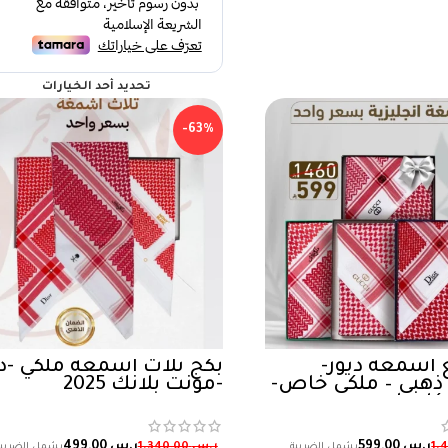
تحديد أحد الخيارات
-63%
 اشمغة ديور-
بكج ثلاث اشمغة ملكي -دي
هبي – ملكي خاص-
-مونت بلانك 2025
كاجول
ر.س
599,00
ر.س
499,00
ر.س
1.340,00