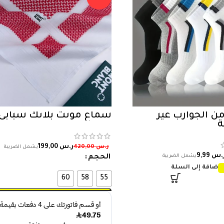
 من الجوارب غير
شماغ مونت بلانك شبابي
ة
ر.س
199,00
ر.س
420,00
.س
9,99
الحجم
إضافة إلى السلة
60
58
55