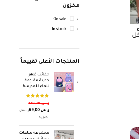
مخزون
On sale
In stock
كل
المنتجات الأعلى تقييماً
حقائب ظهر
جديدة مقاومة
للماء للمدرسة
ر.س
129,00
ر.س
69,00
مجموعة ساعات