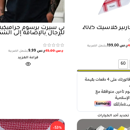
ير كلاسيك 2025
تي شيرت برسوم جرافيكية
للرجال بالإضافة إلى الش
والحروف
ر.س
199,00
ر.س
9,99
ر.س
45,00
قراءة المزيد
60
تحديد أحد الخيارات
-53%