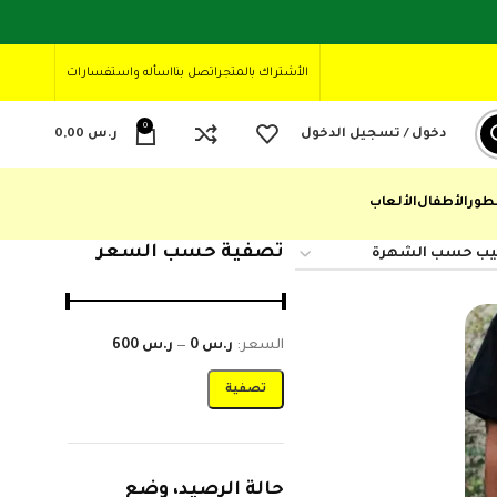
الأشتراك بالمتجر
اتصل بنا
اسأله واستفسارات
0
دخول / تسجيل الدخول
ر.س
0,00
طور
الأطفال
الألعاب
تصفية حسب السعر
السعر:
ر.س 0
—
ر.س 600
تصفية
حالة الرصيد، وضع