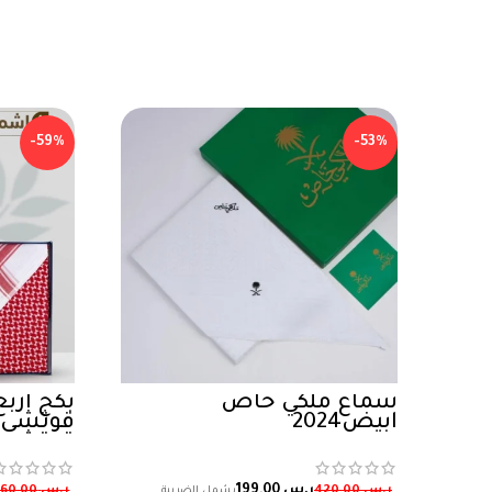
-59%
-53%
شماغ ملكي خاص
بكج اربع
ابيض2024
قوتشي ذ
قوتشي 
ر.س
199,00
ر.س
420,00
ر.س
1.460,00