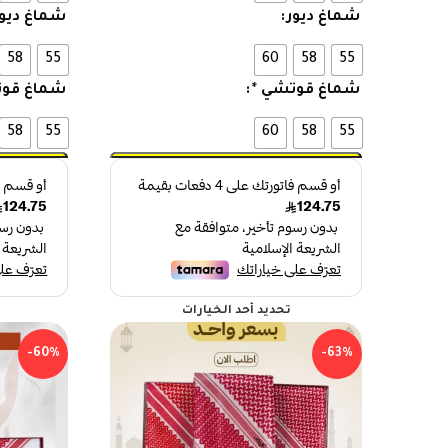
شماغ ديور
شماغ ديور
58
55
60
58
55
شماغ قوتشي *
شماغ قوت
58
55
60
58
55
تحديد أحد الخيارات
-60%
-63%