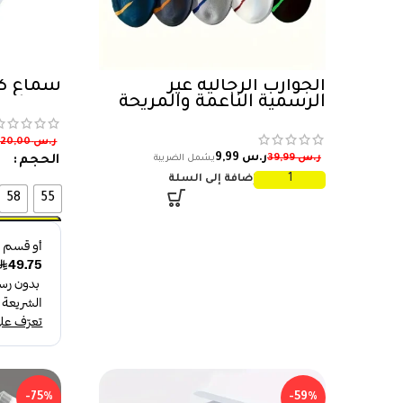
الجوارب الرجالية غير
شماغ كارت
الرسمية الناعمة والمريحة
ر.س
420,00
ر.س
9,99
ر.س
39,99
الحجم
إضافة إلى السلة
58
55
-75%
-59%