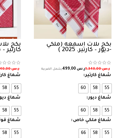
بكج ثلاث اشمغة (ملكي
بكج ثلاث
-ديور – كارتير. 2025 )
كارتير –
ر.س
499,00
ر.س
1.340,00
ر.س
1.240,00
شماغ كارتير
شماغ كارت
58
55
60
58
55
شماغ ديور
شماغ ديور
58
55
60
58
55
شماغ ملكي خاص
شماغ قوت
58
55
66
58
55