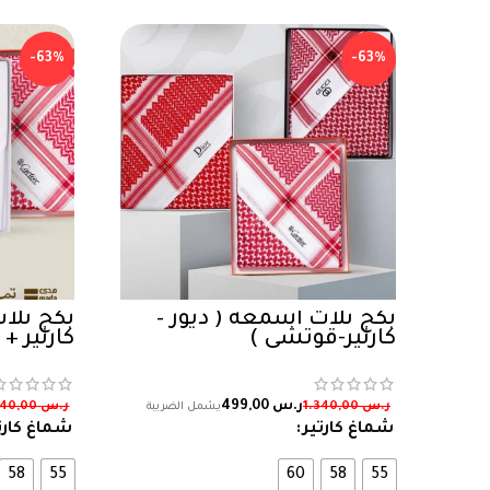
-63%
-63%
بكج ثلاث اشمغة ( ديور –
بكج ثلا
كارتير-قوتشي )
كارتير +
ر.س
499,00
ر.س
1.340,00
ر.س
1.340,00
شماغ كارتير
شماغ كارت
58
55
60
58
55