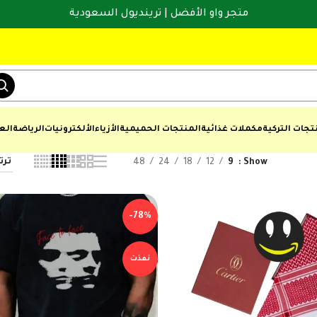
متجر واو الأفضل | ترينديول السعودية
تجات التركية
مكملات غذائية
المنتجات الحميمية
الأزياء
الألكترونيات
الرياضة
الع
48
24
18
12
9
Show
-78%
نفذت