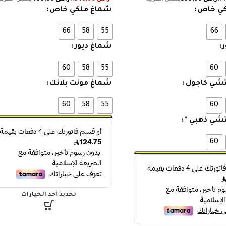
ي خاص
شماغ ملكي خاص
66
58
55
66
شماغ ديور
60
58
55
60
شي كاجول
شماغ مونت بلانك
60
58
55
60
شي ذهبي *
60
تحديد أحد الخيارات