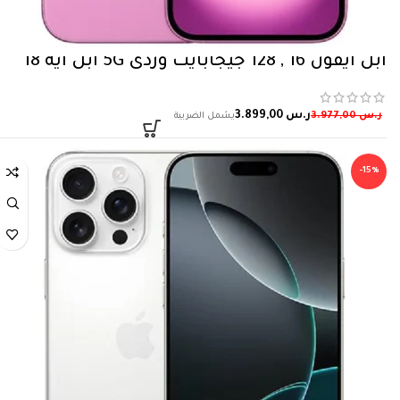
ابل آيفون 16 , 128 جيجابايت وردي 5‎G آبل آيه 18
ر.س
3.899,00
ر.س
3.977,00
-15%