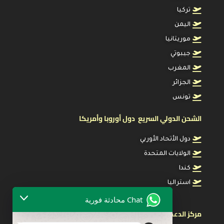
تركيا
اليمن
موريتانيا
جيبوتي
المغرب
الجزائر
تونس
الشحن الدولي السريع دول أوروبا وأمريكا
دول الأتحاد الأوربي
الولايات المتحدة
كندا
استراليا
Chat محادثة فورية
مركز الدعم & المساعدة