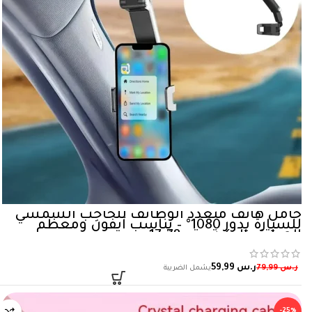
حامل هاتف متعدد الوظائف للحاجب الشمسي
للسيارة يدور 1080° – يناسب آيفون ومعظم
الهواتف الذكية حتى 17.78 سم
ر.س
59,99
ر.س
79,99
-25%