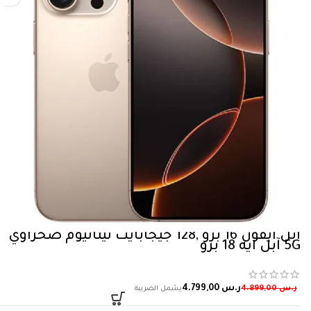
ابل آيفون 16 برو ,128 جيجابايت تيتانيوم صحراوي
5‎G آبل آيه 18 برو
ر.س
4.799,00
ر.س
4.899,00