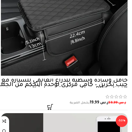
حامل وسادة وسطية للذراع العالمي للسيارة مع
جيب تخزين – حامي مركزي لوحدة التحكم من الجلد
الصناعي PU، غطاء صندوق وسادة الذراع غير
القابل للانزلاق للوقاية من الغبار والخدوش –
قطعة واحدة
ر.س
19,99
ر.س
59,99
-50%