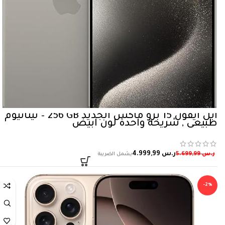
ابل ايفون 15 برو ماكس الجديد‏ GB‏ 256‏‏‏‏ – تيتانيوم
طبيعي , شريحة واحدة لون ابيض
ر.س
4.999,99
ر.س
5.699,99
-2%