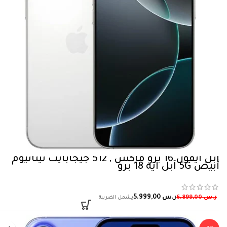
ابل آيفون 16 برو ماكس , 512 جيجابايت تيتانيوم
أبيض 5‎G آبل آيه 18 برو
ر.س
5.999,00
ر.س
6.899,00