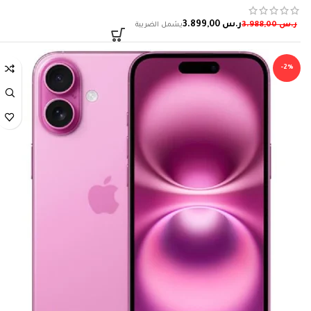
ر.س
3.899,00
ر.س
3.988,00
-2%