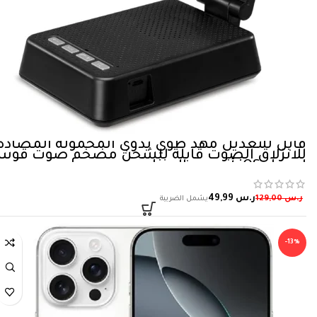
قابل للتعديل مهد طوي يدوي المحمولة المضادة
للانزلاق الصوت قابلة للشحن مضخم صوت قو
لجدول iOS أندرويد المنزل
ر.س
49,99
ر.س
129,00
-13%