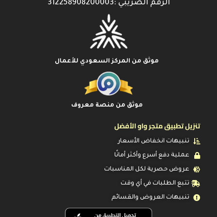
الرقم الضريبي :312258908200003
موثق من المركز السعودي للأعمال
موثق من منصة معروف
تنزيل تطبيق متجر واو الأفضل
تنبيهات انخفاض الأسعار
عملية دفع أسرع وأكثر أمانًا
عروض حصرية لكل المناسبات
تتبع الطلبات في أي وقت
تنبيهات العروض والقسائم