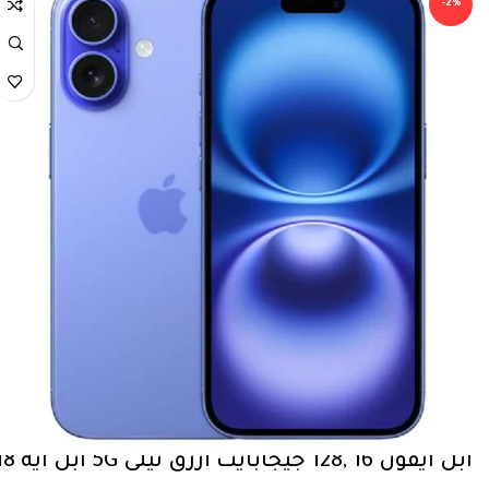
-2%
ابل آيفون 16 ,128 جيجابايت أزرق نيلي 5‎G آبل آيه 18