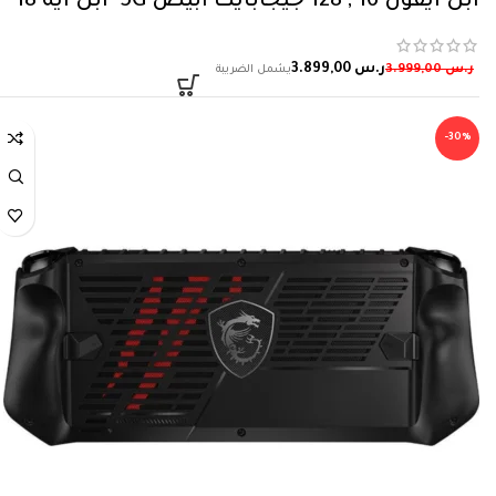
ابل آيفون 16 , 128 جيجابايت ابيض 5‎G آبل آيه 18
ر.س
3.899,00
ر.س
3.999,00
-30%