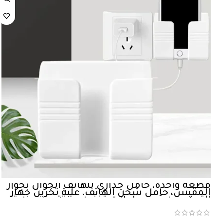
قطعة واحدة، حامل جداري للهاتف الجوال بجوار
المقبس، حامل شحن الهاتف، علبة تخزين جهاز
التحكم عن بُعد، حاملات تخزين مثبتة من دون ثقو
في الحائط