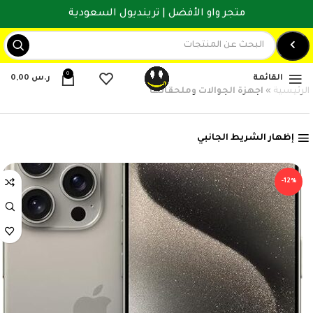
متجر واو الأفضل | ترينديول السعودية
0
القائمة
ر.س
0,00
الرئيسية
»
اجهزة الجوالات وملحقاتها
إظهار الشريط الجانبي
-12%