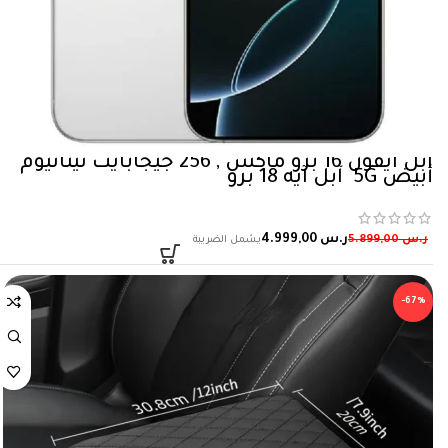
ابل آيفون 16 برو ماكس , 256 جيجابايت تيتانيوم
أبيض 5‎G آبل آيه 18 برو
ر.س
4.999,00
ر.س
5.899,00
-67%