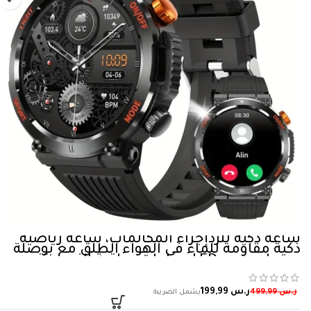
ساعة ذكية للردإجراء المكالمات، ساعة رياضية
ذكية مقاومة للماء في الهواء الطلق مع بوصلة
مصباح يدوي LED، ساعات مراقبة النوم وتتبع
اللياقة البدنية لهواتف iPhone و Android للنساء
والرجال
ر.س
199,99
ر.س
499,99