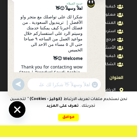
خدمة العملاء
كيفية الطلب
اهلاً وسهلاً 🙂👋
معلومات الشحن
شكرا لك على تواصلك مع متجر واو
الأفضل | ترينديول السعودية . من
المنتجات المسترجعه
فضلك أخبرنا كيف يمكننا خدمتك
استرداد المبلغ
وسيتم الرد على استفساركم خلال
مواعيد العمل من الساعه ٩ صباحا
مرجع المقاس
حتى ال ٥ مساء من الاحد الى
الأسئلة المتكررة
الخميس
كيفية تتبع طلبك
Welcome 🙂👋
الشكاوي والأقتراحات
Thank you for contacting wow
Store | Trendyol Saudi Arabia .
العنوان
Please let us know how we can
serve you. Your inquiry will be
undefined
"+chaty_settings.lang.emoji_picker+"
WhatsApp
answered during working
الرياض
Message
hours from 9 am to 5 pm from
اوقات العمل : من الساعه ٩ صباحا حتى ال ٥ مساء من
Sunday to Thursday
نحن نستخدم ملفات تعريف الارتباط
(كوكيز - Cookies)
" لتحسين
الاحد الى الخميس
تجربتك .
تعرف على المزيد
0
15:13
info@wow-sa.com
موافق
Hide
الرئيسية
المقارنات
المفضلات
سلة التسوق
حسابي
help@wow-sa.com
chaty
care@wow-sa.com