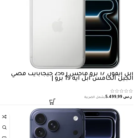
ابل آيفون 17 برو ماكس | 256 جيجابايت فضي
الجيل الخامس آبل آيه 19 برو |
ر.س