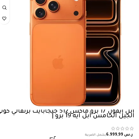
ابل آيفون 17 برو ماكس 512 جيجابايت برتقالي كو
الجيل الخامس آبل آيه 19 برو |
ر.س