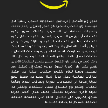
متجر واو الأفضل | ترينديول السعودية مسجل رسمياً لدى
مؤسسة واو الأفضل للتجارة هو متجر إلكتروني يقدم خدمات
ومنتجات مختلفة في السعودية. يمكنك تسوق جميع
المنتجات أونلاين في السعودية بمعايير عالمية. تشمل جميع
المنتجات بدءًا من المنتجات الرقمية و الإلكترونيات وحتى
الأزياء و ألعاب الأطفال والأدوات المنزلية والأثاث و المستلزمات
الرياضية ومستلزمات الأنشطة الخارجية ومنتجات الأطفال و
منتجات الجمال والكتب والقرطاسية والبقالة وغيرها، كل ذلك
وأكثر تجده في متجر واو الأفضل ضمن ملايين المنتجات الأخرى.
يقدم متجر واو تجربة تسوق فريدة تهدف إلى تحقيق رضا
العملاء، ولهذا نلتزم بتقديم منتجات أصلية من أفضل
الماركات العالمية بأعلى جودة. لدينا العديد من خطط الدفع
المرنة إضافة إلى الخصومات الدورية وبطاقات الهدايا وقائمة
الأمنيات ومتجر واو للتسوق سهل الاستخدام والكثير من
المزايا الأخرى الحصرية لعملائنا. بحيث نقدم أفضل تجربة
تسوق إلكتروني على الإطلاق. اطلع على مجموعة منتجاتنا
الضخمة تضم كل ما يحتـاجه عمـــــلائنا