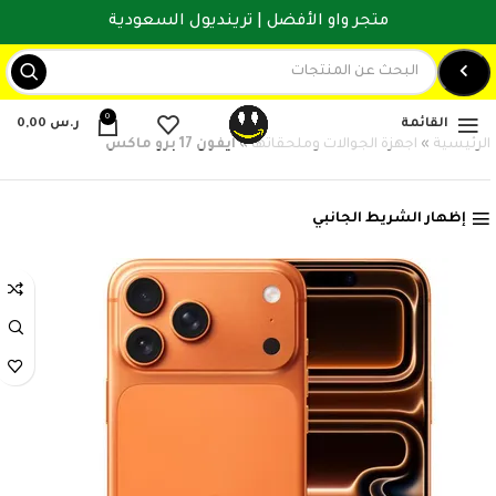
متجر واو الأفضل | ترينديول السعودية
0
القائمة
ر.س
0,00
الرئيسية
»
اجهزة الجوالات وملحقاتها
»
آيفون 17 برو ماكس
إظهار الشريط الجانبي