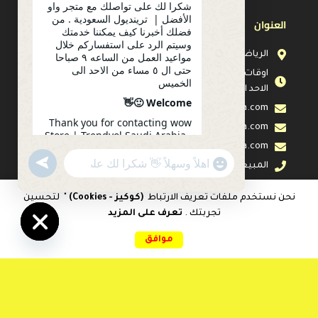
شكرا لك على تواصلك مع متجر واو
الأفضل | ترينديول السعودية . من
العنوان
فضلك أخبرنا كيف يمكننا خدمتك
وسيتم الرد على استفساركم خلال
الرياض
مواعيد العمل من الساعه ٩ صباحا
حتى ال ٥ مساء من الاحد الى
اوقات العمل : من الساعه ٩ صباحا حتى ال ٥ مساء من
الخميس
الاحد الى الخميس
Welcome 🙂👋
info@wow-sa.com
Thank you for contacting wow
help@wow-sa.com
Store | Trendyol Saudi Arabia .
Please let us know how we can
care@wow-sa.com
serve you. Your inquiry will be
undefined
"+chaty_settings.lang.emoji_picker+"
المبيعات :0592030422
WhatsApp
answered during working
Message
hours from 9 am to 5 pm from
خدمة العملاء :0592030422
Sunday to Thursday
نحن نستخدم ملفات تعريف الارتباط
(كوكيز - Cookies)
" لتحسين
تجربتك .
تعرف على المزيد
0
15:46
موافق
Hide
الرئيسية
المقارنات
المفضلات
سلة التسوق
حسابي
جميع الحقوق محفوظة لدى مؤسسة واو الأفضل للتجارة
chaty
الأصدار رقم : 1.0 - 2024 م - 1446 هـ