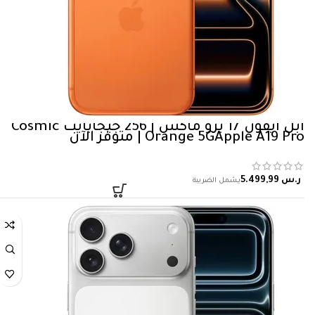
ابل آيفون 17 برو ماكس | 256 جيجابايت Cosmic
Orange 5‎GApple A19‎ Pro | متوفر الآن
ر.س