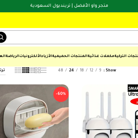
متجر واو الأفضل | ترينديول السعودية
تجات التركية
مكملات غذائية
المنتجات الحميمية
الأزياء
الألكترونيات
الرياضة
الع
48
24
18
12
9
Show
-60%