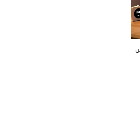
س
ل، لا