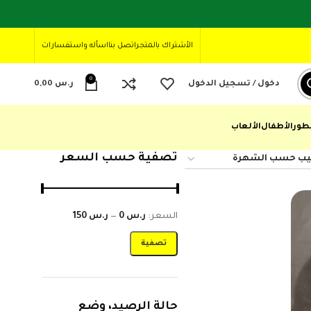
الأشتراك بالمتجر
اتصل بنا
اسأله واستفسارات
0
دخول / تسجيل الدخول
ر.س
0,00
طور
الأطفال
الألعاب
تصفية حسب السعر
السعر:
ر.س 0
—
ر.س 150
تصفية
حالة الرصيد، وضع