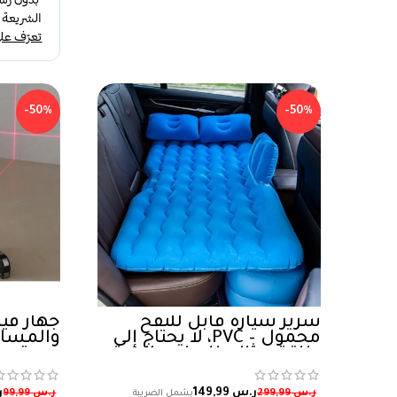
-50%
-50%
سرير سيارة قابل للنفخ
جهاز قيا
محمول – PVC، لا يحتاج إلى
والمساح
طاقة، مثالي للرحلات البرية
مستوى ال
والمغامرات الخارجية
ر.س
149,99
ر
ر.س
299,99
ر.س
99,99