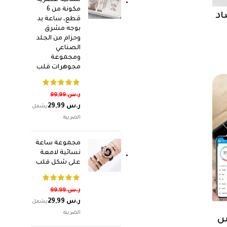
نسائية عصرية
مكونة من 6
اد
قطع، ساعة يد
بوجه مشرق
س
وحزام من الجلد
الصناعي
ومجموعة
مجوهرات قلب
ر.س
99,99
ر.س
29,99
مجموعة ساعة
نسائية لامعة
على شكل قلب
ر.س
99,99
ر.س
29,99
اس