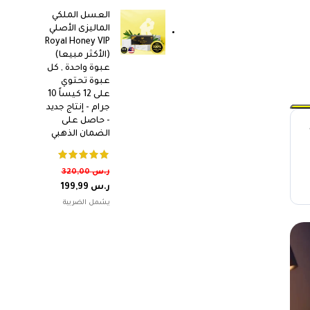
العسل الملكي
الماليزى الأصلي
Royal Honey VIP
(الأكثر مبيعا)
عبوة واحدة , كل
عبوة تحتوي
على 12 كيساً 10
جرام - إنتاج جديد
- حاصل على
الضمان الذهبي
ر.س
320,00
ر.س
199,99