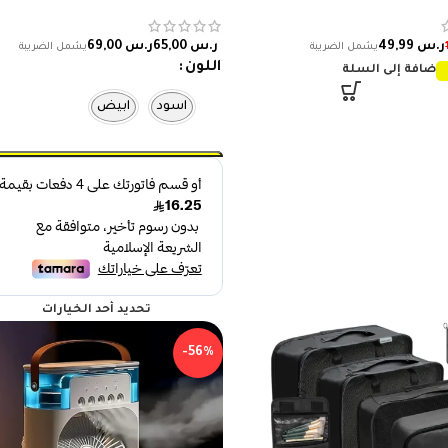
ت استبدال صنبور
صحتك بدقة في المنزل!
 أساسيات المنزل
ر.س
49,99
ر.س
ر.س
اللون
إضافة إلى السلة
اسود
ابيض
تحديد أحد الخيارات
-56%