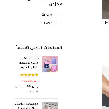
مخزون
On sale
ط
In stock
المنتجات الأعلى تقييماً
حقائب ظهر
جديدة مقاومة
للماء للمدرسة
ر.س
129,00
ر.س
69,00
مجموعة ساعات