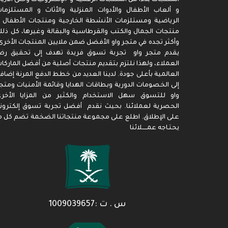
و ألعاب الأطفال والأدوات المنزلية والأثاث و المستلزما
الرياضية ومستلزمات الأنشطة الخارجية ومنتجات الأطفال 
منتجات الجمال والكتب والقرطاسية والبقالة وغيرها، كل ذل
وأكثر تجده في متجر واو الأفضل ضمن ملايين المنتجات الأخرى
يقدم متجر واو تجربة تسوق فريدة تهدف إلى تحقيق رض
العملاء، ولهذا نلتزم بتقديم منتجات أصلية من أفضل الماركا
العالمية بأعلى جودة. لدينا العديد من خطط الدفع المرنة إضاف
إلى الخصومات الدورية وبطاقات الهدايا وقائمة الأمنيات ومتج
واو للتسوق سهل الاستخدام والكثير من المزايا الأخر
الحصرية لعملائنا. بحيث نقدم أفضل تجربة تسوق إلكترون
على الإطلاق. اطلع على مجموعة منتجاتنا الضخمة تضم كل م
يحتـاجه عمـــــلائنا
س . ت :1009039657