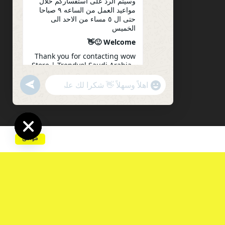
وسيتم الرد على استفساركم خلال
مواعيد العمل من الساعه ٩ صباحا
حتى ال ٥ مساء من الاحد الى
الخميس
Welcome 🙂👋
Thank you for contacting wow
Store | Trendyol Saudi Arabia .
Please let us know how we can
serve you. Your inquiry will be
undefined
"+chaty_settings.lang.emoji_picker+"
WhatsApp
answered during working
Message
hours from 9 am to 5 pm from
Sunday to Thursday
03:38
موافق
Hide
chaty