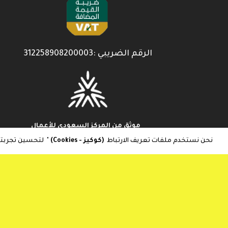
الرقم الضريبي :312258908200003
موثق من المركز السعودي للأعمال
نحن نستخدم ملفات تعريف الارتباط
(كوكيز - Cookies)
" لتحسين تجربت
موثق من منصة معروف
تنزيل تطبيق متجر واو الأفضل
تنبيهات انخفاض الأسعار