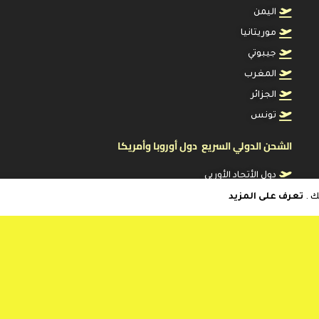
اليمن
موريتانيا
جيبوتي
المغرب
الجزائر
تونس
الشحن الدولي السريع دول أوروبا وأمريكا
دول الأتحاد الأوربي
الولايات المتحدة
ك .
تعرف على المزيد
كندا
استراليا