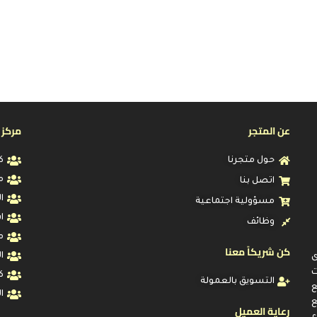
عن المتجر
مركز 
حول متجرنا
ك
م
اتصل بنا
ا
مسؤولية اجتماعية
ا
وظائف
م
كن شريكاً معنا
ا
ى
ت
ك
التسويق بالعمولة
ا
ع
رعاية العميل
ء