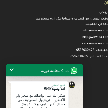
ان
لرياض
اوقات العمل : من الساعه ٩ صباحا حتى ال ٥ مساء من
لاحد الى الخميس
info@wow-sa.co
help@wow-sa.co
care@wow-sa.co
مبيعات :0592030422
مة العملاء :0592030422
Chat محادثة فورية
خدمة العملاء
اهلاً وسهلاً 🙂👋
شكرا لك على تواصلك مع متجر واو
الأفضل | ترينديول السعودية . من
فضلك أخبرنا كيف يمكننا خدمتك