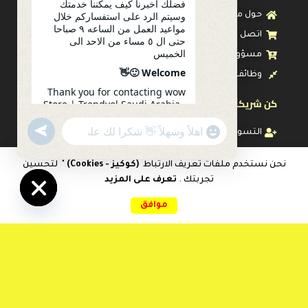
فضلك أخبرنا كيف يمكننا خدمتك
وسيتم الرد على استفساركم خلال
حول متجرنا
مواعيد العمل من الساعه ٩ صباحا
اتصل بنا
حتى ال ٥ مساء من الاحد الى
الخميس
مسؤولية اجتماعية
Welcome 🙂👋
وظائف
Thank you for contacting wow
كن شريكاً معنا
Store | Trendyol Saudi Arabia .
Please let us know how we can
serve you. Your inquiry will be
undefined
"+chaty_settings.lang.emoji_picker+"
التسويق بالعمولة
WhatsApp
answered during working
Message
hours from 9 am to 5 pm from
رعاية العميل
Sunday to Thursday
نحن نستخدم ملفات تعريف الارتباط
(كوكيز - Cookies)
" لتحسين
تجربتك .
تعرف على المزيد
الشروط والأحكام
0
14:21
موافق
سياسة الاستبدال والإرتجاع
Hide
الرئيسية
المقارنات
المفضلات
سلة التسوق
حسابي
chaty
سياسة الضمان
سياسة الحجز المسبق
سياسة التوصيل
سياسة الخصوصية