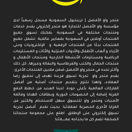
متجر واو الأفضل | ترينديول السعودية مسجل رسمياً لدى
مؤسسة واو الأفضل للتجارة هو متجر إلكتروني يقدم خدمات
ومنتجات مختلفة في السعودية. يمكنك تسوق جميع
المنتجات أونلاين في السعودية بمعايير عالمية. تشمل جميع
المنتجات بدءًا من المنتجات الرقمية و الإلكترونيات وحتى
الأزياء و ألعاب الأطفال والأدوات المنزلية والأثاث و المستلزمات
الرياضية ومستلزمات الأنشطة الخارجية ومنتجات الأطفال و
منتجات الجمال والكتب والقرطاسية والبقالة وغيرها، كل ذلك
وأكثر تجده في متجر واو الأفضل ضمن ملايين المنتجات الأخرى.
يقدم متجر واو تجربة تسوق فريدة تهدف إلى تحقيق رضا
العملاء، ولهذا نلتزم بتقديم منتجات أصلية من أفضل
الماركات العالمية بأعلى جودة. لدينا العديد من خطط الدفع
المرنة إضافة إلى الخصومات الدورية وبطاقات الهدايا وقائمة
الأمنيات ومتجر واو للتسوق سهل الاستخدام والكثير من
المزايا الأخرى الحصرية لعملائنا. بحيث نقدم أفضل تجربة
تسوق إلكتروني على الإطلاق. اطلع على مجموعة منتجاتنا
الضخمة تضم كل ما يحتـاجه عمـــــلائنا