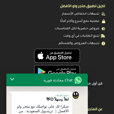
تنزيل تطبيق متجر واو الأفضل
تنبيهات انخفاض الأسعار
عملية دفع أسرع وأكثر أمانًا
عروض حصرية لكل المناسبات
تتبع الطلبات في أي وقت
تنبيهات العروض والقسائم
Chat محادثة فورية
كن أول من يعرف عن أحدث العروض
خدمة العملاء
اهلاً وسهلاً 🙂👋
شكرا لك على تواصلك مع متجر واو
عن المتجر
الأفضل | ترينديول السعودية . من