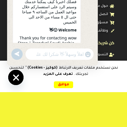
فضلك أخبرنا كيف يمكننا خدمتك
وسيتم الرد على استفساركم خلال
حول متجرنا
مواعيد العمل من الساعه ٩ صباحا
اتصل بنا
حتى ال ٥ مساء من الاحد الى
الخميس
مسؤولية اجتماعية
Welcome 🙂👋
وظائف
Thank you for contacting wow
كن شريكاً معنا
Store | Trendyol Saudi Arabia .
Please let us know how we can
serve you. Your inquiry will be
undefined
"+chaty_settings.lang.emoji_picker+"
التسويق بالعمولة
WhatsApp
answered during working
Message
hours from 9 am to 5 pm from
رعاية العميل
Sunday to Thursday
نحن نستخدم ملفات تعريف الارتباط
(كوكيز - Cookies)
" لتحسين
تجربتك .
تعرف على المزيد
الشروط والأحكام
0
21:12
موافق
سياسة الاستبدال والإرتجاع
Hide
الرئيسية
المقارنات
المفضلات
سلة التسوق
حسابي
chaty
سياسة الضمان
سياسة الحجز المسبق
سياسة التوصيل
سياسة الخصوصية