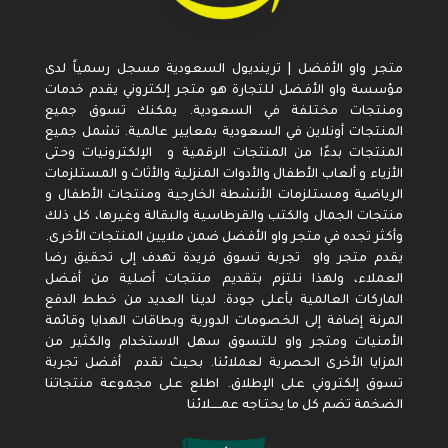
متجر واو الأفضل | ترينديول السعودية مسجل رسمياً لدى
مؤسسة واو الأفضل للتجارة هو متجر إلكتروني يقدم خدمات
ومنتجات مختلفة في السعودية. يمكنك تسوق جميع
المنتجات أونلاين في السعودية بمعايير عالمية. تشمل جميع
المنتجات بدءًا من المنتجات الرقمية و الإلكترونيات وحتى
الأزياء و ألعاب الأطفال والأدوات المنزلية والأثاث و المستلزمات
الرياضية ومستلزمات الأنشطة الخارجية ومنتجات الأطفال و
منتجات الجمال والكتب والقرطاسية والبقالة وغيرها، كل ذلك
وأكثر تجده في متجر واو الأفضل ضمن ملايين المنتجات الأخرى.
يقدم متجر واو تجربة تسوق فريدة تهدف إلى تحقيق رضا
العملاء، ولهذا نلتزم بتقديم منتجات أصلية من أفضل
الماركات العالمية بأعلى جودة. لدينا العديد من خطط الدفع
المرنة إضافة إلى الخصومات الدورية وبطاقات الهدايا وقائمة
الأمنيات ومتجر واو للتسوق سهل الاستخدام والكثير من
المزايا الأخرى الحصرية لعملائنا. بحيث نقدم أفضل تجربة
تسوق إلكتروني على الإطلاق. اطلع على مجموعة منتجاتنا
الضخمة تضم كل ما يحتـاجه عمـــــلائنا