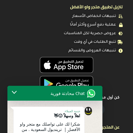
تنزيل تطبيق متجر واو الأفضل
تنبيهات انخفاض الأسعار
عملية دفع أسرع وأكثر أمانًا
عروض حصرية لكل المناسبات
تتبع الطلبات في أي وقت
تنبيهات العروض والقسائم
Chat محادثة فورية
كن أول من يعرف عن أحدث العروض
خدمة العملاء
اهلاً وسهلاً 🙂👋
شكرا لك على تواصلك مع متجر واو
عن المتجر
الأفضل | ترينديول السعودية . من